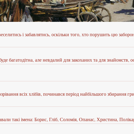
веселитись і забавлятись, оскільки того, хто порушить цю забор
уде багатодітна, але невдалий для закоханих та для знайомств, о
рівання всіх хлібів, починався період найбільшого збирання грибі
авали такі імена: Борис, Гліб, Соломія, Опанас, Христина, Поліка