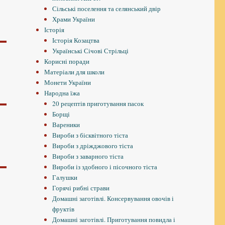
Сільські поселення та селянський двір
Храми України
Історія
Історія Козацтва
Українські Січові Стрільці
Корисні поради
Матеріали для школи
Монети України
Народна їжа
20 рецептів приготування пасок
Борщі
Вареники
Вироби з бісквітного тіста
Вироби з дріжджового тіста
Вироби з заварного тіста
Вироби із здобного і пісочного тіста
Галушки
Горячі рибні страви
Домашні заготівлі. Консервування овочів і
фруктів
Домашні заготівлі. Приготування повидла і