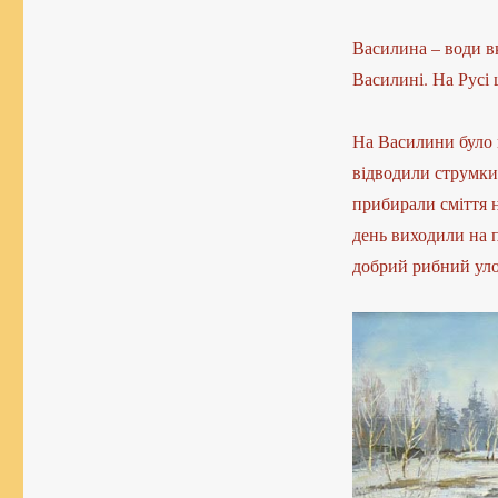
Василина – води вк
Василині. На Русі 
На Василини було 
відводили струмки 
прибирали сміття н
день виходили на 
добрий рибний уло