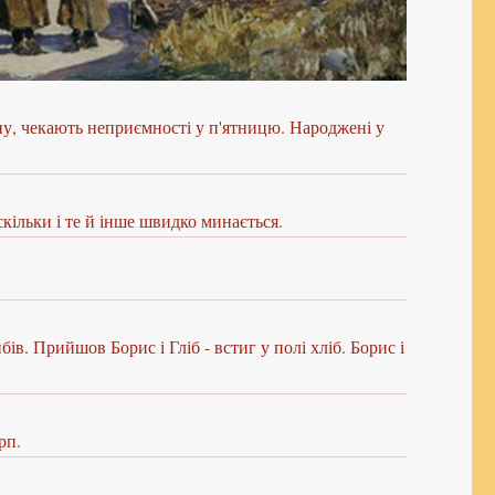
ону, чекають неприємності у п'ятницю. Народжені у
скільки і те й інше швидко минається.
в. Прийшов Борис і Гліб - встиг у полі хліб. Борис і
рп.