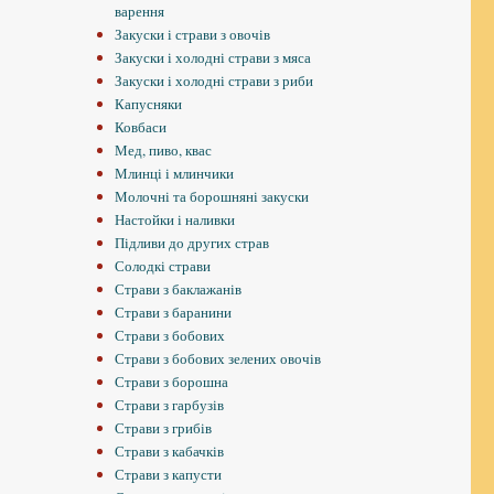
варення
Закуски і страви з овочів
Закуски і холодні страви з мяса
Закуски і холодні страви з риби
Капусняки
Ковбаси
Мед, пиво, квас
Млинці і млинчики
Молочні та борошняні закуски
Настойки і наливки
Підливи до других страв
Солодкі страви
Страви з баклажанів
Страви з баранини
Страви з бобових
Страви з бобових зелених овочів
Страви з борошна
Страви з гарбузів
Страви з грибів
Страви з кабачків
Страви з капусти