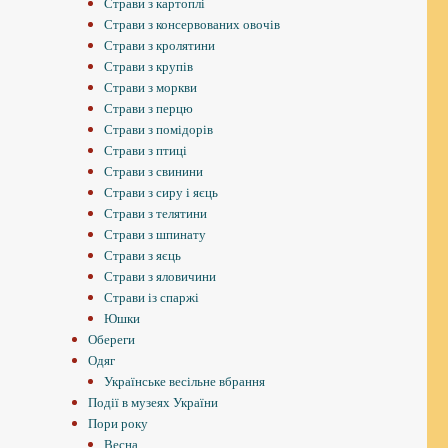
Страви з картоплі
Страви з консервованих овочів
Страви з кролятини
Страви з крупів
Страви з моркви
Страви з перцю
Страви з помідорів
Страви з птиці
Страви з свинини
Страви з сиру і яєць
Страви з телятини
Страви з шпинату
Страви з яєць
Страви з яловичини
Страви із спаржі
Юшки
Обереги
Одяг
Українське весільне вбрання
Події в музеях України
Пори року
Весна