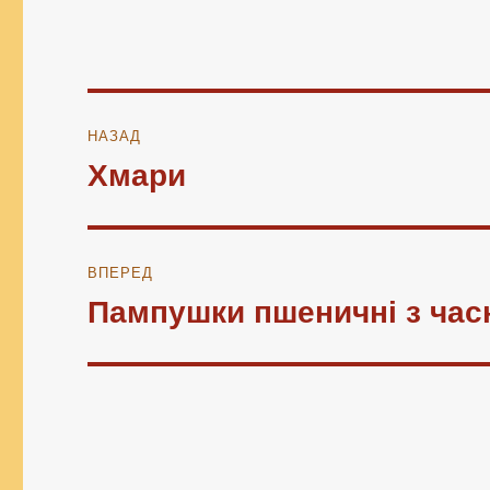
Навігація
НАЗАД
записів
Хмари
Попередній
запис:
ВПЕРЕД
Пампушки пшеничні з час
Наступний
запис: