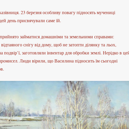
азівниця. 23 березня особливу повагу підносять мучениці
цей день присвячували саме їй.
прийнято займатися домашніми та земельними справами:
відтаяного снігу від дому, щоб не затопти ділянку та льох,
а подвір’ї, заготовляли інвентар для обробки землі. Нерідко в це
промисел. Люди вірили, що Василина підносить їм сьогодні
в.