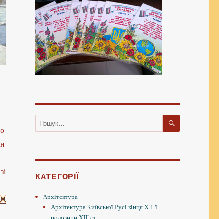
ШУКАТИ
Пошук
по
за
запитом:
ин
зі
КАТЕГОРІЇ
Архітектура
Архітектура Київської Русі кінця X-1-ї
половини XIII ст.