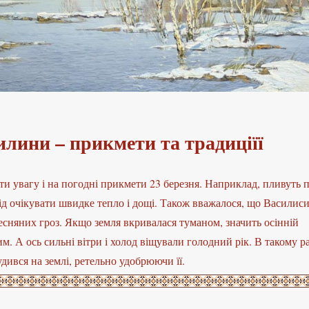
илини – прикмети та традиціїї
ти увагу і на погодні прикмети 23 березня. Наприклад, пливуть 
ід очікувати швидке тепло і дощі. Також вважалося, що Василис
есняних гроз. Якщо земля вкривалася туманом, значить осінній
м. А ось сильні вітри і холод віщували голодний рік. В такому ра
дився на землі, ретельно удобрюючи її.