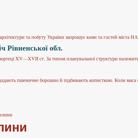
архітектури та побуту України запрошує киян та гостей міста Н
ч Рівненської обл.
ортеці XV—XVII ст. За типом планувальної структури належить 
додають пшеничне борошно й підбивають кописткою. Коли маса с
силини
илини