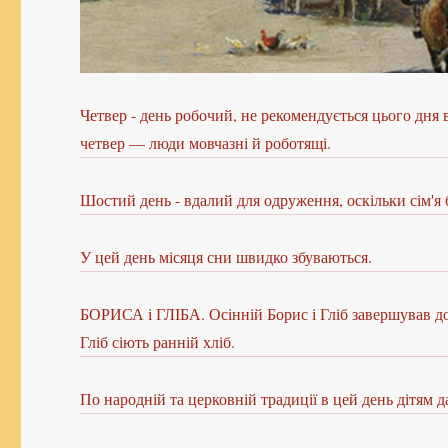
Четвер - день робочий, не рекомендується цього дня 
четвер — люди мовчазні й роботящі.
Шостий день - вдалий для одруження, оскільки сім'я б
У цей день місяця сни швидко збуваються.
БОРИСА і ГЛІБА. Осінній Борис і Гліб завершував доз
Гліб сіють ранній хліб.
По народній та церковній традиції в цей день дітям д