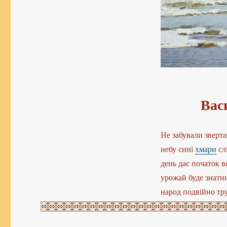
Вас
Не забували зверта
небу сині
хмари
сл
день дає початок в
урожай буде знатни
народ подвійно тру