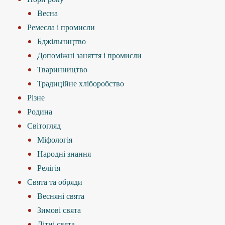
Весна
Ремесла і промисли
Бджільництво
Допоміжні заняття і промисли
Тваринництво
Традиційне хліборобство
Різне
Родина
Світогляд
Міфологія
Народні знання
Релігія
Свята та обряди
Весняні свята
Зимові свята
Літні свята