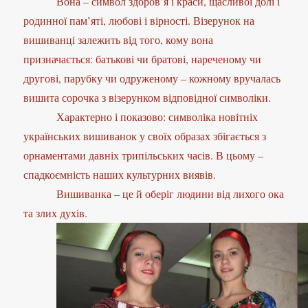
Вона – символ здоров’я і краси, щасливої долі і
родинної пам’яті, любові і вірності. Візерунок на
вишиванці залежить від того, кому вона
призначається: батькові чи братові, нареченому чи
другові, парубку чи одруженому – кожному вручалась
вишита сорочка з візерунком відповідної символіки.
Характерно і показово: символіка новітніх
українських вишиванок у своїх образах збігається з
орнаментами давніх трипільських часів. В цьому –
спадкоємність наших культурних виявів.
Вишиванка – це й оберіг людини від лихого ока
та злих духів.