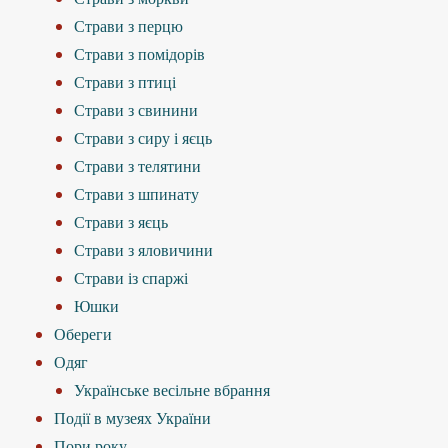
Страви з перцю
Страви з помідорів
Страви з птиці
Страви з свинини
Страви з сиру і яєць
Страви з телятини
Страви з шпинату
Страви з яєць
Страви з яловичини
Страви із спаржі
Юшки
Обереги
Одяг
Українське весільне вбрання
Події в музеях України
Пори року