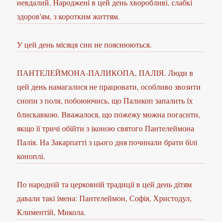
невдалий. Народжені в цей день хворобливі, слабкі
здоров'ям, з коротким життям.
У цей день місяця сни не пояснюються.
ПАНТЕЛЕЙМОНА-ПАЛИКОПА, ПАЛІЯ. Люди в
цей день намагалися не працювати, особливо звозити
снопи з поля, побоюючись, що Паликоп запалить їх
блискавкою. Вважалося, що пожежу можна погасити,
якщо її тричі обійти з іконою святого Пантелеймона
Палія. На Закарпатті з цього дня починали брати білі
коноплі.
По народній та церковній традиції в цей день дітям
давали такі імена: Пантелеймон, Софія, Христодул,
Климентій, Микола.