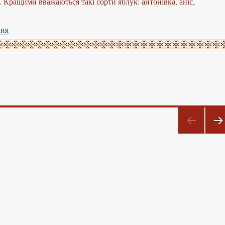
 Кращими вважаються такі сорти яблук: антонівка, аніс,
ння
“Квашення яблук”
НА
ТУП
НА
СТ
РІН
А