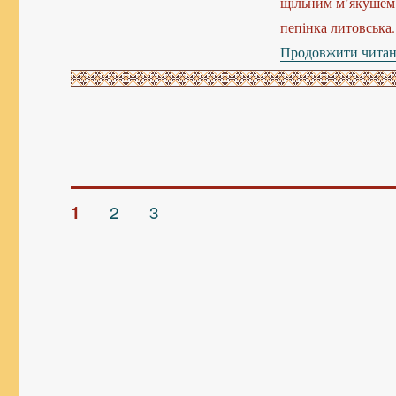
щільним м’якушем.
пепінка литовська.
Продовжити чита
Навігація
СТОРІНКА
2
СТОРІНКА
3
СТОРІНКА
1
записів