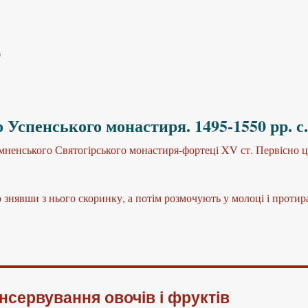
)
 Успенського монастиря. 1495-1550 рр. с
енського Святогірського монастиря-фортеці XV ст. Первісно це
 знявши з нього скоринку, а потім розмочують у молоці і протира
онсервування овочів і фруктів