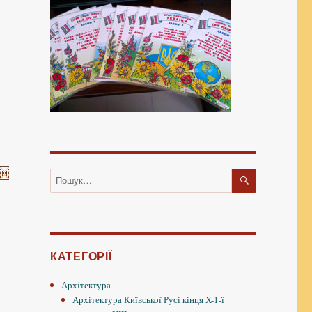
ШУКАТИ
Пошук
за
запитом:
КАТЕГОРІЇ
Архітектура
Архітектура Київської Русі кінця X-1-ї