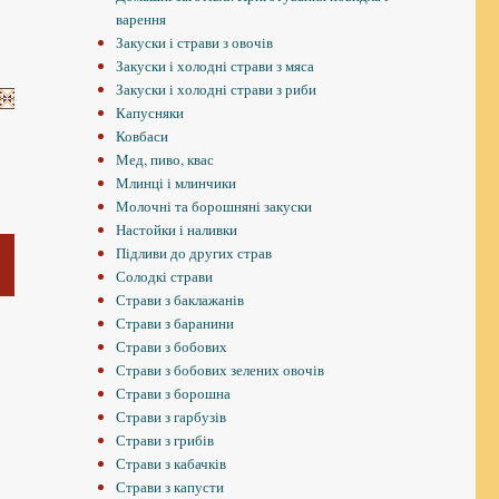
варення
Закуски і страви з овочів
Закуски і холодні страви з мяса
Закуски і холодні страви з риби
Капусняки
Ковбаси
Мед, пиво, квас
Млинці і млинчики
Молочні та борошняні закуски
Настойки і наливки
Підливи до других страв
Солодкі страви
Страви з баклажанів
С
Страви з баранини
Страви з бобових
О
Страви з бобових зелених овочів
К
Страви з борошна
Страви з гарбузів
Страви з грибів
Страви з кабачків
Страви з капусти