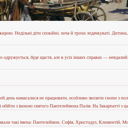
ирою. Недільні діти спокійні, хоча й трохи ледачкуваті. Дитина,
то одружується, буде щастя, але в усіх інших справах — невдалий.
намагалися не працювати, особливо звозити снопи з поля, 
обійти з іконою святого Пантелеймона Палія. На Закарпатті з ць
давали такі імена: Пантелеймон, Софія, Христодул, Климентій, М