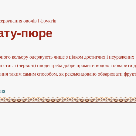
сервування овочів і фруктів
ату-пюре
ного кольору одержують лише з цілком достиглих і неуражених
ні стиглі (червоні) плоди треба добре промити водою і обварити 
ння таким самим способом, як рекомендовано обварювати фрук
ння
“Приготування томату-пюре”