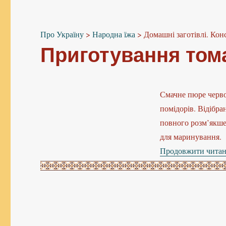
Про Україну
>
Народна їжа
>
Домашні заготівлі. Кон
Приготування том
Смачне пюре черво
помідорів. Відібра
повного розм’якше
для маринування.
Продовжити чита