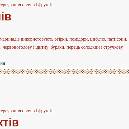
сервування овочів і фруктів
ів
маринадів використовують огірки, помідори, цибулю, патисони,
, червоноголову і цвітну, буряки, перець солодкий і стручкову
ння
“Маринування овочів”
сервування овочів і фруктів
тів