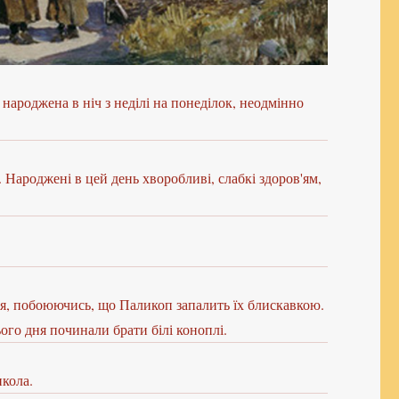
 народжена в ніч з неділі на понеділок, неодмінно
 Народжені в цей день хворобливі, слабкі здоров'ям,
побоюючись, що Паликоп запалить їх блискавкою.
ого дня починали брати білі коноплі.
икола.