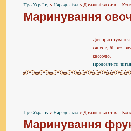
Про Україну
>
Народна їжа
>
Домашні заготівлі. Кон
Маринування овоч
Для приготування 
капусту білоголову
квасолю.
Продовжити чита
Про Україну
>
Народна їжа
>
Домашні заготівлі. Кон
Маринування фрук