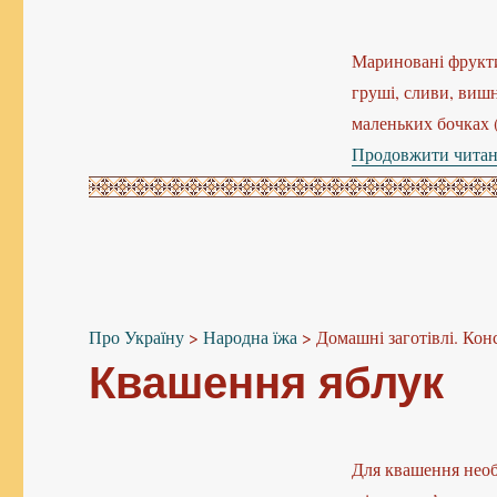
Мариновані фрукти
груші, сливи, виш
маленьких бочках (
Продовжити чита
Про Україну
>
Народна їжа
>
Домашні заготівлі. Кон
Квашення яблук
Для квашення необх