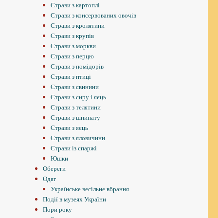
Страви з картоплі
Страви з консервованих овочів
Страви з кролятини
Страви з крупів
Страви з моркви
Страви з перцю
Страви з помідорів
Страви з птиці
Страви з свинини
Страви з сиру і яєць
Страви з телятини
Страви з шпинату
Страви з яєць
Страви з яловичини
Страви із спаржі
Юшки
Обереги
Одяг
Українське весільне вбрання
Події в музеях України
Пори року