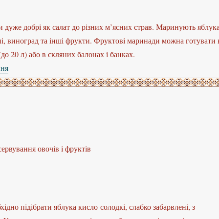
 дуже добрі як салат до різних м’ясних страв. Маринують яблука
ні, виноград та інші фрукти. Фруктові маринади можна готувати 
до 20 л) або в скляних балонах і банках.
ння
“Маринування фруктів”
сервування овочів і фруктів
ідно підібрати яблука кисло-солодкі, слабко забарвлені, з