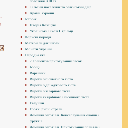
половини XIII ст.
Сільські поселення та селянський двір
Храми України
,
Історія
в
Історія Козацтва
Українські Січові Стрільці
Корисні поради
Матеріали для школи
Монети України
Народна їжа
20 рецептів приготування пасок
Борщі
Вареники
Вироби з бісквітного тіста
Вироби з дріжджового тіста
Вироби з заварного тіста
Вироби із здобного і пісочного тіста
Галушки
Горячі рибні страви
Домашні заготівлі. Консервування овочів і
фруктів
Домашні заготівлі. Приготування повидла і