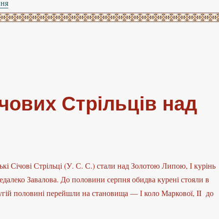
ння
“Бій Українських Січових Стрільців під Семиківцями”
ічових Стрільців над
кі Січові Стрільці (У. С. С.) стали над Золотою Липою, І курінь
недалеко Завалова. До половини серпня обидва курені стояли в
ругій половині перейшли на становища — І коло Маркової, II до