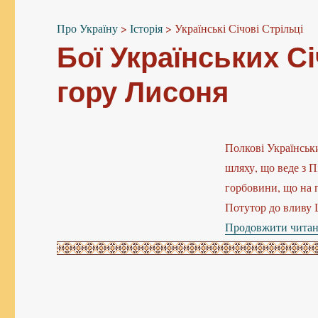
Про Україну
>
Історія
>
Українські Січові Стрільці
Бої Українських С
гору Лисоня
Полкові Українськи
шляху, що веде з 
горбовини, що на п
Потутор до вливу 
Продовжити чита