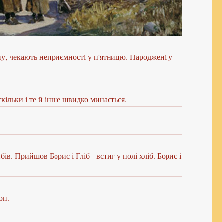
ону, чекають неприємності у п'ятницю. Народжені у
скільки і те й інше швидко минається.
в. Прийшов Борис і Гліб - встиг у полі хліб. Борис і
рп.