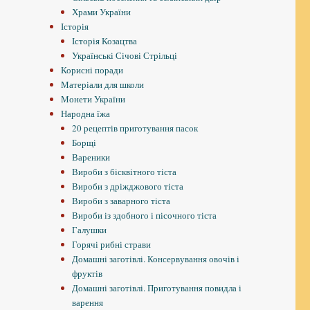
Храми України
Історія
Історія Козацтва
Українські Січові Стрільці
Корисні поради
Матеріали для школи
Монети України
Народна їжа
20 рецептів приготування пасок
Борщі
Вареники
Вироби з бісквітного тіста
Вироби з дріжджового тіста
Вироби з заварного тіста
Вироби із здобного і пісочного тіста
Галушки
Горячі рибні страви
Домашні заготівлі. Консервування овочів і
фруктів
Домашні заготівлі. Приготування повидла і
варення