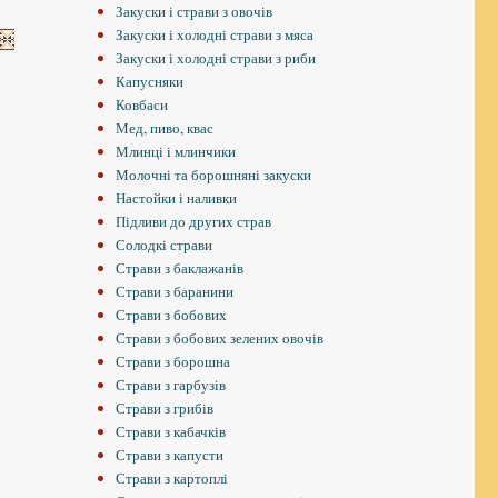
Закуски і страви з овочів
Закуски і холодні страви з мяса
Закуски і холодні страви з риби
Капусняки
Ковбаси
Мед, пиво, квас
Млинці і млинчики
Молочні та борошняні закуски
Настойки і наливки
Підливи до других страв
Солодкі страви
Страви з баклажанів
Страви з баранини
Страви з бобових
Страви з бобових зелених овочів
Страви з борошна
Страви з гарбузів
Страви з грибів
Страви з кабачків
Страви з капусти
Страви з картоплі