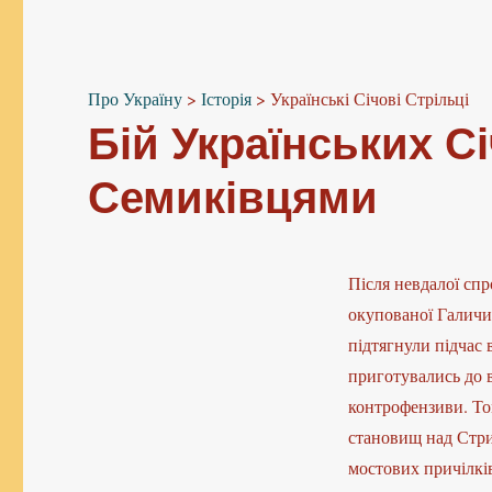
Про Україну
>
Історія
>
Українські Січові Стрільці
Бій Українських С
Семиківцями
Після невдалої сп
окупованої Галичин
підтягнули підчас 
приготувались до в
контрофензиви. То
становищ над Стри
мостових причілкі