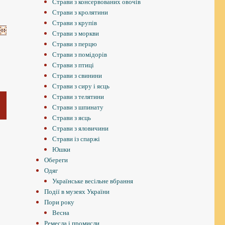
Страви з консервованих овочів
Страви з кролятини
Страви з крупів
Страви з моркви
Страви з перцю
Страви з помідорів
Страви з птиці
Страви з свинини
Страви з сиру і яєць
Страви з телятини
Страви з шпинату
Страви з яєць
С
Страви з яловичини
Страви із спаржі
Юшки
О
Обереги
К
Одяг
Українське весільне вбрання
Події в музеях України
Пори року
Весна
Ремесла і промисли