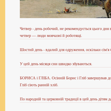
Четвер - день робочий, не рекомендується цього дня 
четвер — люди мовчазні й роботящі.
Шостий день - вдалий для одруження, оскільки сім'я б
У цей день місяця сни швидко збуваються.
БОРИСА і ГЛІБА. Осінній Борис і Гліб завершував доз
Гліб сіють ранній хліб.
По народній та церковній традиції в цей день дітям д