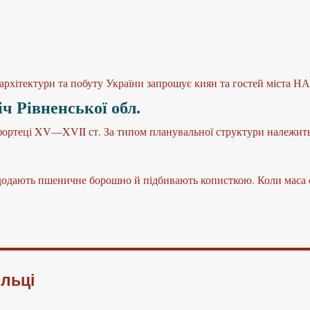
архітектури та побуту України запрошує киян та гостей міста Н
ч Рівненської обл.
ортеці XV—XVII ст. За типом планувальної структури належить 
додають пшеничне борошно й підбивають кописткою. Коли маса с
ільці