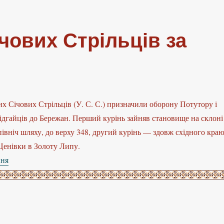
ічових Стрільців за
х Січових Стрільців (У. С. С.) призначили оборону Потутору і
Підгайців до Бережан. Перший курінь зайняв становище на склоні
івніч шляху, до верху 348, другий курінь — здовж східного кра
Ценівки в Золоту Липу.
ння
“Бої Українських Січових Стрільців за гору Лисоня”