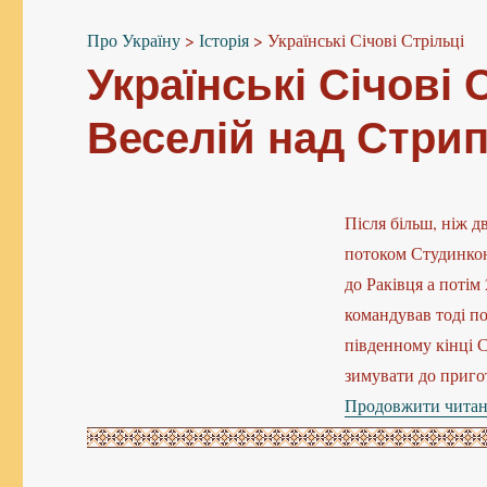
Про Україну
>
Історія
>
Українські Січові Стрільці
Українські Січові 
Веселій над Стри
Після більш, ніж д
потоком Студинкою
до Раківця а потім
командував тоді по
південному кінці 
зимувати до приго
Продовжити чита