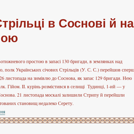
Стрільці в Соснові й на
пою
вотижневого простою в запасі 130 бригади, в землянках над
, полк Українських січових Стрільців (У. С. С.) перейшов спер
 26 листопада на зимівлю до Соснова, як запас 129 бригади. Нею
лк. Гійом. II. курінь розмістився в селищі Тудинці, 1-ий — у
Соснова. 21 листопада москалі залишили Стрипу й перейшли
тованих становищ недалеко Серету.
ння
“Українські Січові Стрільці в Соснові й на Веселій над Стрип