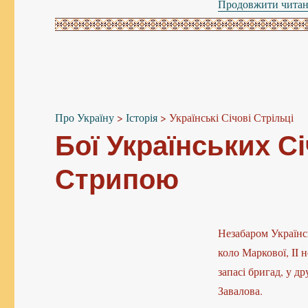
Продовжити чита
Про Україну
>
Історія
>
Українські Січові Стрільці
Бої Українських С
Стрипою
Незабаром Українсь
коло Маркової, II 
запасі бригад, у д
Завалова.