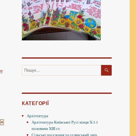
ШУКАТИ
Пошук
шу
за
запитом:
КАТЕГОРІЇ
ою”
Архітектура
Архітектура Київської Русі кінця X-1-ї
половини XIII ст.
Сільські поселення та селянський двір