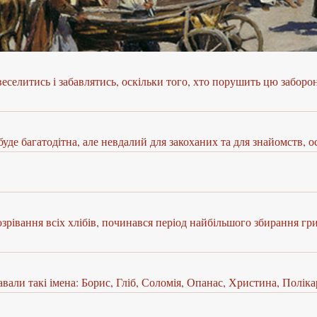
веселитись і забавлятись, оскільки того, хто порушить цю забор
уде багатодітна, але невдалий для закоханих та для знайомств, о
рівання всіх хлібів, починався період найбільшого збирання грибі
авали такі імена: Борис, Гліб, Соломія, Опанас, Христина, Поліка