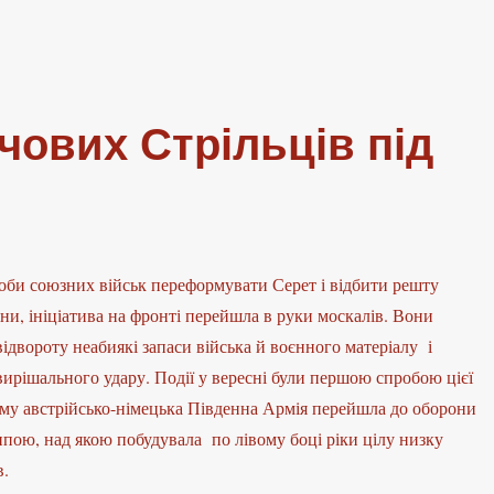
ічових Стрільців під
роби союзних військ переформувати Серет і відбити решту
и, ініціатива на фронті перейшла в руки москалів. Вони
відвороту неабиякі запаси війська й воєнного матеріалу і
ирішального удару. Події у вересні були першою спробою цієї
му австрійсько-німецька Південна Армія перейшла до оборони
пою, над якою побудувала по лівому боці ріки цілу низку
в.