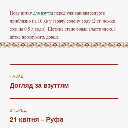
Нову щітку
для взуття
перед уживанням занурте
приблизно на 10 хв у гарячу солону воду (2 ст. ложки
солі на 0,5 л води). Щетина стане більш еластичною, і
щітка прослужить довше.
Навігація
НАЗАД
записів
Догляд за взуттям
Попередній
запис:
ВПЕРЕД
21 квітня – Руфа
Наступний
запис: