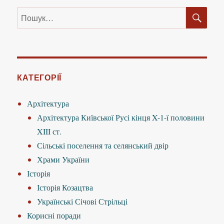
ШУ
Пошук
за
запитом:
КАТЕГОРІЇ
Архітектура
Архітектура Київської Русі кінця X-1-ї половини
XIII ст.
Сільські поселення та селянський двір
Храми України
Історія
Історія Козацтва
Українські Січові Стрільці
Корисні поради