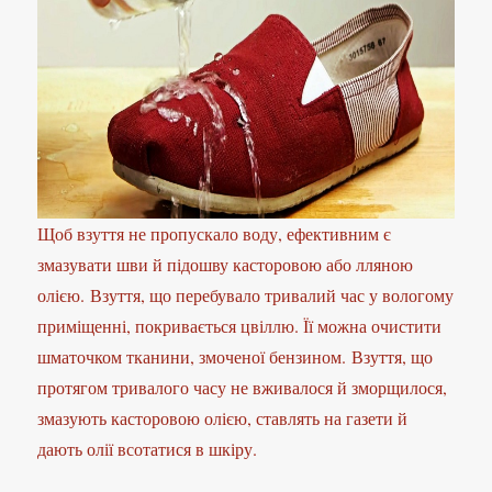
Щоб взуття не пропускало воду, ефективним є
змазувати шви й підошву касторовою або лляною
олією. Взуття, що перебувало тривалий час у вологому
приміщенні, покривається цвіллю. Її можна очистити
шматочком тканини, змоченої бензином. Взуття, що
протягом тривалого часу не вживалося й зморщилося,
змазують касторовою олією, ставлять на газети й
дають олії всотатися в шкіру.