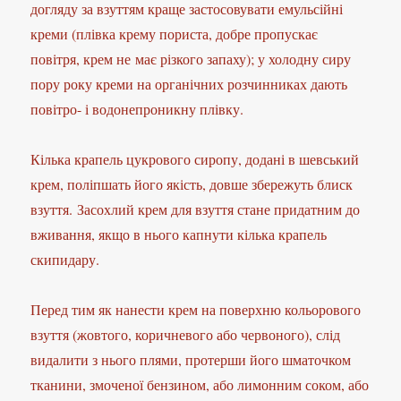
догляду за взуттям краще застосовувати емульсійні
креми (плівка крему пориста, добре пропускає
повітря, крем не має різкого запаху); у холодну сиру
пору року креми на органічних розчинниках дають
повітро- і водонепроникну плівку.
Кілька крапель цукрового сиропу, додані в шевський
крем, поліпшать його якість, довше збережуть блиск
взуття. Засохлий крем для взуття стане придатним до
вживання, якщо в нього капнути кілька крапель
скипидару.
Перед тим як нанести крем на поверхню кольорового
взуття (жовтого, коричневого або червоного), слід
видалити з нього плями, протерши його шматочком
тканини, змоченої бензином, або лимонним соком, або