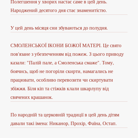
Полегшення у хворих настає саме в цей день.
Народжений десятого дня стає знаменитістю.
У цей день місяця сни збуваються до полудня.
СМОЛЕНСЬКОЇ ІКОНИ БОЖОЇ МАТЕРІ. Це свято
пов'язане з убезпеченням від пожеж. З цього приводу
казали: "Палій пале, а Смоленська смаже". Тому,
боячись, щоб не погоріли скирти, намагались не
працювати, особливо перевозити чи скиртувати
збіжжя. Біля кіп та стіжків клали шкарлупу від
свячених крашанок.
По народній та церковній традиції в цей день дітям
давали такі імена: Никанор, Прохір, Фаїна, Остап.