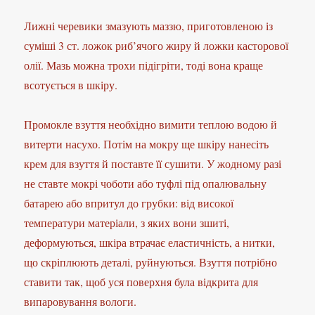
Лижні черевики змазують маззю, приготовленою із
суміші 3 ст. ложок риб’ячого жиру й ложки касторової
олії. Мазь можна трохи підігріти, тоді вона краще
всотується в шкіру.
Промокле взуття необхідно вимити теплою водою й
витерти насухо. Потім на мокру ще шкіру нанесіть
крем для взуття й поставте її сушити. У жодному разі
не ставте мокрі чоботи або туфлі під опалювальну
батарею або впритул до грубки: від високої
температури матеріали, з яких вони зшиті,
деформуються, шкіра втрачає еластичність, а нитки,
що скріплюють деталі, руйнуються. Взуття потрібно
ставити так, щоб уся поверхня була відкрита для
випаровування вологи.