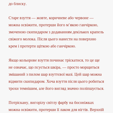
до блиску.
Старе взуття — жовте, коричневе або червоне —
можна освіжити, протерши його м’якою ганчіркою,
змоченою скипидаром з додаванням декількох крапель
свіжого молока. Після цього нанести на поверхню
крем і протерти щіткою або ганчіркою.
Якщо кольорове взуття починає тріскатися, то це ще
не означає, що псується шкіра, — просто морщиться
змішаний з пилом шар взуттєвої мазі. Цей шар можна
відмити скипидаром. Хоча взуття після цього робиться
трохи темнішим, але його вигляд значно поліпшується.
Потріскану, вигорілу світлу фарбу на босоніжках
можна освіжити, протерши її лаком для нігтів. Верхній