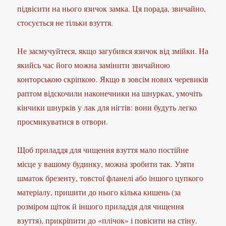
підвісити на нього язичок замка. Ця порада, звичайно,
стосується не тільки взуття.
Не засмучуйтеся, якщо загубився язичок від змійки. На
якийсь час його можна замінити звичайною
конторською скріпкою. Якщо в зовсім нових черевиків
раптом відскочили наконечники на шнурках, умочіть
кінчики шнурків у лак для нігтів: вони будуть легко
просмикуватися в отвори.
Щоб приладдя для чищення взуття мало постійне
місце у вашому будинку, можна зробити так. Узяти
шматок брезенту, товстої фланелі або іншого цупкого
матеріалу, пришити до нього кілька кишень (за
розміром щіток й іншого приладдя для чищення
взуття), прикріпити до «плічок» і повісити на стіну.