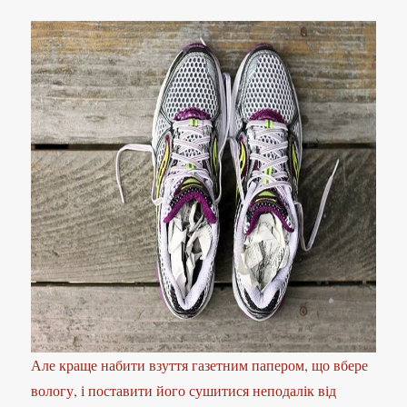
Але краще набити взуття газетним папером, що вбере
вологу, і поставити його сушитися неподалік від