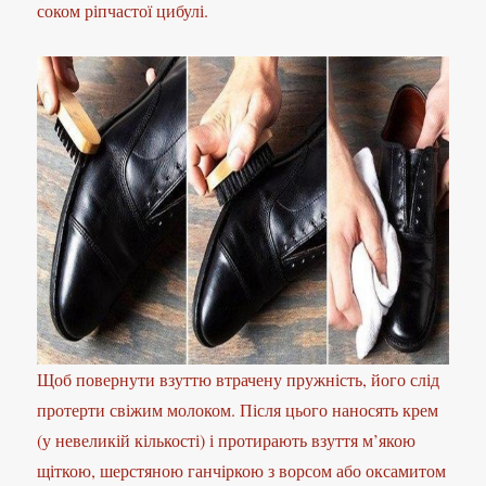
соком ріпчастої цибулі.
Щоб повернути взуттю втрачену пружність, його слід
протерти свіжим молоком. Після цього наносять крем
(у невеликій кількості) і протирають взуття м’якою
щіткою, шерстяною ганчіркою з ворсом або оксамитом