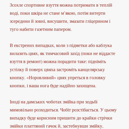
Зсохле спортивне взуття можна потримати в теплій
воді, поки шкіра не стане м’якою, потім витерти
зсередини й зовні, висушити, змазати гліцерином і
туго набити газетним папером.
В екстрених випадках, коли з підметки або каблука
вилазить цвях, як тимчасовий захід (поки не віддасте
взуття в ремонт) можна порадити таке: підніміть
устілку й поверх цвяха застроміть канцелярську
кнопку. «Норовливий» цвях упреться в головку
кнопки, і ваша нога буде надійно захищена.
Іноді на дамських чоботах змійка при ходьбі
мимовільно розходиться. Чобіт розстібається. У цьому
випадку буде корисним пришити до крайки стрічки
змійки платтяний гачок й, застебнувши змійку,