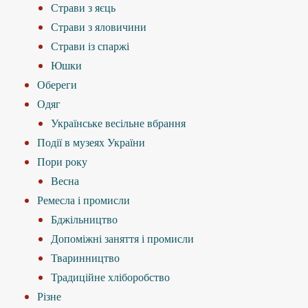
Страви з яєць
Страви з яловичини
Страви із спаржі
Юшки
Обереги
Одяг
Українське весільне вбрання
Події в музеях України
Пори року
Весна
Ремесла і промисли
Бджільництво
Допоміжні заняття і промисли
Тваринництво
Традиційне хліборобство
Різне