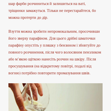
шар фарби розчиниться й залишиться на ваті,
тріщинки замажуться. Тільки не перестарайтеся, бо
можна протерти до дір.
Взуття можна зробити непромокальним, просочивши
його зверху парафіном. Для цього дрібні шматочки
парафіну опустіть у пляшку з бензином і збовтуйте до
повного розчинення, після чого волосяним пензликом
або м’якою щіткою нанесіть розчин на шкіру. Після
просушування (на відкритому повітрі, подалі від
вогню) потрібно повторити промазування швів.