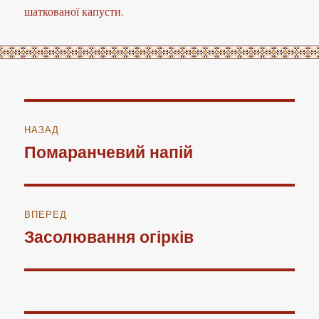
шаткованої капусти.
Навігація
НАЗАД
записів
Помаранчевий напій
Попередній
запис:
ВПЕРЕД
Засолювання огірків
Наступний
запис: