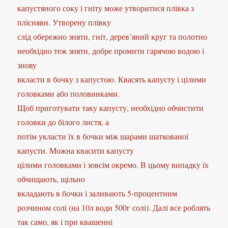
капустяного соку і гніту може утворитися плівка з
плісняви. Утворену плівку
слід обережно зняти, гніт, дерев’яний круг та полотно
необхідно теж зняти, добре промити гарячою водою і
знову
вкласти в бочку з капустою. Квасять капусту і цілими
головками або половинками.
Щоб приготувати таку капусту, необхідно обчистити
головки до білого листя, а
потім укласти їх в бочки між шарами шаткованої
капусти. Можна квасити капусту
цілими головками і зовсім окремо. В цьому випадку їх
обчищають, щільно
вкладають в бочки і заливають 5-процентним
розчином солі (на 10л води 500г солі). Далі все роблять
так само, як і при квашенні