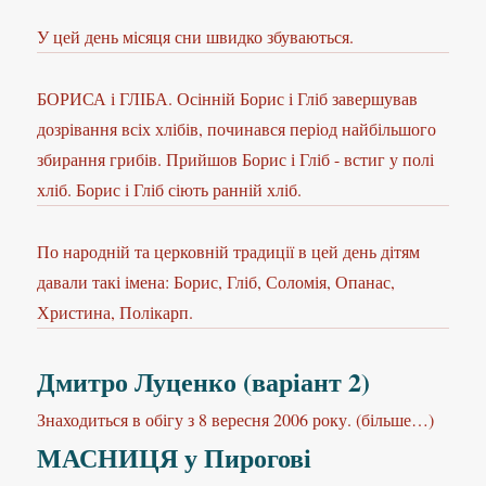
У цей день місяця сни швидко збуваються.
БОРИСА і ГЛІБА. Осінній Борис і Гліб завершував
дозрівання всіх хлібів, починався період найбільшого
збирання грибів. Прийшов Борис і Гліб - встиг у полі
хліб. Борис і Гліб сіють ранній хліб.
По народній та церковній традиції в цей день дітям
давали такі імена: Борис, Гліб, Соломія, Опанас,
Христина, Полікарп.
Дмитро Луценко (варіант 2)
Знаходиться в обігу з 8 вересня 2006 року. (більше…)
МАСНИЦЯ у Пирогові