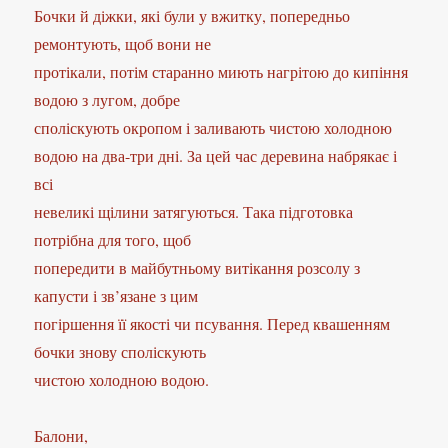
Бочки й діжки, які були у вжитку, попередньо
ремонтують, щоб вони не
протікали, потім старанно миють нагрітою до кипіння
водою з лугом, добре
споліскують окропом і заливають чистою холодною
водою на два-три дні. За цей час деревина набрякає і
всі
невеликі щілини затягуються. Така підготовка
потрібна для того, щоб
попередити в майбутньому витікання розсолу з
капусти і зв’язане з цим
погіршення її якості чи псування. Перед квашенням
бочки знову споліскують
чистою холодною водою.
Балони,