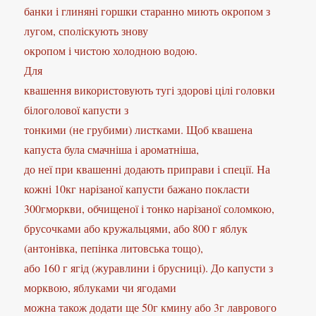
банки і глиняні горшки старанно миють окропом з
лугом, споліскують знову
окропом і чистою холодною водою.
Для
квашення використовують тугі здорові цілі головки
білоголової капусти з
тонкими (не грубими) листками. Щоб квашена
капуста була смачніша і ароматніша,
до неї при квашенні додають приправи і спеції. На
кожні 10кг нарізаної капусти бажано покласти
300гморкви, обчищеної і тонко нарізаної соломкою,
брусочками або кружальцями, або 800 г яблук
(антонівка, пепінка литовська тощо),
або 160 г ягід (журавлини і брусниці). До капусти з
морквою, яблуками чи ягодами
можна також додати ще 50г кмину або 3г лаврового