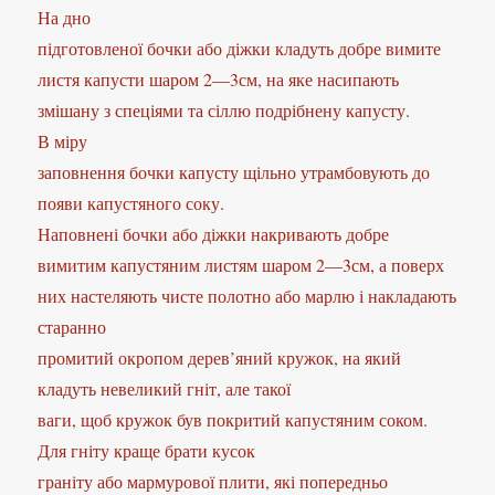
На дно
підготовленої бочки або діжки кладуть добре вимите
листя капусти шаром 2—3см, на яке насипають
змішану з спеціями та сіллю подрібнену капусту.
В міру
заповнення бочки капусту щільно утрамбовують до
появи капустяного соку.
Наповнені бочки або діжки накривають добре
вимитим капустяним листям шаром 2—3см, а поверх
них настеляють чисте полотно або марлю і накладають
старанно
промитий окропом дерев’яний кружок, на який
кладуть невеликий гніт, але такої
ваги, щоб кружок був покритий капустяним соком.
Для гніту краще брати кусок
граніту або мармурової плити, які попередньо