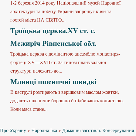
1-2 березня 2014 року Національний музей Народної
архітектури та побуту України запрошує киян та
гостей міста НА СВЯТО...
Троїцька церква.XV ст. с.
Межиріч Рівненської обл.
Троїцька церква є домінантою ансамблю монастиря-
фортеці XV—XVII ст. За типом планувальної
структури належить до...
Млинці пшеничні швидкі
В каструлі розтирають з вершковим маслом жовтки,
додають пшеничне борошно й підбивають кописткою.
Коли маса стане...
Про Україну
>
Народна їжа
>
Домашні заготівлі. Консервування