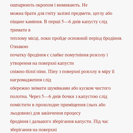
ошпарюють окропом і вимивають. Не
можна брати для гніту залізні предмети, цеглу або
піщане каміння. В перші 5—6 днів капусту слід
тримати в
теплому місці, поки пройде основний період бродіння.
Ознакою
початку бродіння є слабке помутніння розсолу і
утворення на поверхні капусти
сніжно-білої піни. Піну з поверхні розсолу в міру її
нагромадження слід
обережно знімати шумівками або куском чистого
полотна. Через 5—6 днів бочки з капустою слід
помістити в прохолодне приміщення (льох або
льодовню) для закінчення процесу
бродіння і дальшого зберігання капусти. Під час
зберігання на поверхні