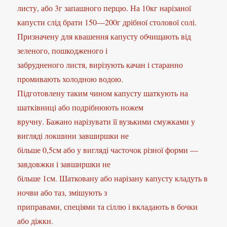
листу, або 3г запашного перцю. На 10кг нарізаної
капусти слід брати 150—200г дрібної столової солі.
Призначену для квашення капусту обчищають від
зеленого, пошкодженого і
забрудненого листя, вирізують качан і старанно
промивають холодною водою.
Підготовлену таким чином капусту шаткують на
шатківниці або подрібнюють ножем
вручну. Бажано нарізувати її вузькими смужками у
вигляді локшини завширшки не
більше 0,5см або у вигляді часточок різної форми —
завдовжки і завширшки не
більше 1см. Шатковану або нарізану капусту кладуть в
ночви або таз, змішують з
приправами, спеціями та сіллю і вкладають в бочки
або діжки.