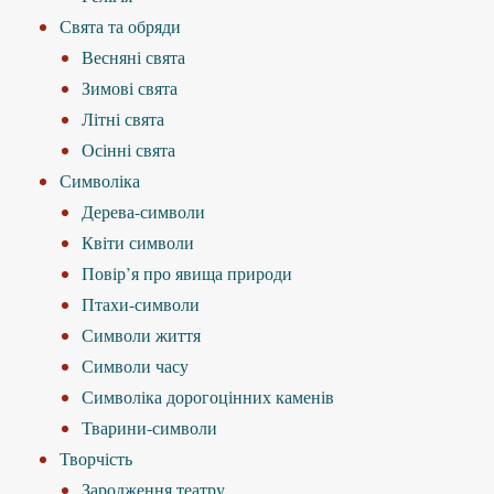
Свята та обряди
Весняні свята
Зимові свята
Літні свята
Осінні свята
Символіка
Дерева-символи
Квіти символи
Повір’я про явища природи
Птахи-символи
Символи життя
Символи часу
Символіка дорогоцінних каменів
Тварини-символи
Творчість
Зародження театру