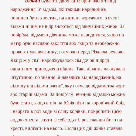
Відьми
бувають двох категорій: вчені та від
народження. У відьом, які такими народились,
повинен бути хвостик, на кшталт чортячого, а вчені
відьми нічим не відрізняються від звичайних жінок. За
повір’ям, відьмою дівчинка може народитися, якщо на
матір було наслано закляття або якщо та необережно
проковтнула вуглинку, готуючи перед Різдвом вечерю.
Якщо ж у сім’ї народжувалось сім дочок підряд —
одна з них природжена відьма. Така дівчина чаклувала
інтуїтивно, бо знання їй давались від народження, на
відміну від відьми вченої, яку готує до відьомства чорт
або старші відьми. За повір’ям, вченою відьмою можна
було стати, якщо в ніч на Юрія піти на коров’ячий брід
і набрати в рот води зі сліду корівки, покропити цією
водою хреста, зняти із себе одяг і, розіславши його на
хресті, вилізати на нього. Після цих дій жінка ставала