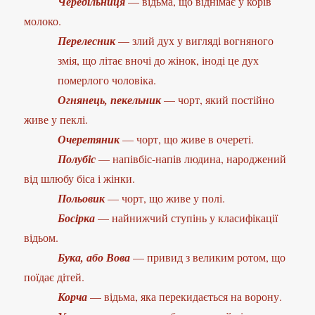
Чередільниця
— відьма, що віднімає у корів
молоко.
Перелесник
— злий дух у вигляді вогняного
змія, що літає вночі до жінок, іноді це дух
померлого чоловіка.
Огнянець, пекельник
— чорт, який постійно
живе у пеклі.
Очеретяник
— чорт, що живе в очереті.
Полубіс
— напівбіс-напів людина, народжений
від шлюбу біса і жінки.
Польовик
— чорт, що живе у полі.
Босірка
— найнижчий ступінь у класифікації
відьом.
Бука, або Вова
— привид з великим ротом, що
поїдає дітей.
Корча
— відьма, яка перекидається на ворону.