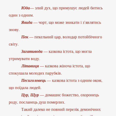
Юда
— злий дух, що примушує людей битись
один з одним.
Явида
— чорт, що може зникати і з’являтись
знову.
Пек
— пекельний цар, володар потойбічного
світу.
Загативода
— казкова істота, що могла
утримувати воду.
Літавиця
— казкова жіноча істота, що
спокушала молодих парубків.
Песиголовець
— казкова істота з одним оком,
що поїдала людей.
Цур, Щур
— домашнє божество, охоронець
роду, посланець душ померлих.
Такий далеко не повний перелік демонічних