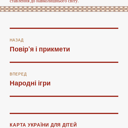
ставлення до навколишнього світу.
Навігація
НАЗАД
записів
Повір’я і прикмети
Попередній
запис:
ВПЕРЕД
Народні ігри
Наступний
запис:
КАРТА УКРАЇНИ ДЛЯ ДІТЕЙ