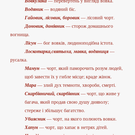
Вовкулака
— перевертень у вигляді вовка.
Водяник
— водяний біс.
Гайовик, лісовик, боровик
— лісовий чорт.
Домовик, домівник
— сторож домашнього
вогнища.
Лісун
— бог вовків, людиноподібна істота.
Лоскотарка,святьоха, мавка, водяниця
—
русалка.
Мамун
— чорт, який паморочить розум людей,
щоб завести їх у гибле місце; краде жінок.
Мара
— злий дух темноти, хвороби, смерті.
Скарбівничий, скарбівник
— чорт, що живе у
багача, який продав свою душу дияволу;
стереже і збільшує багатство.
Убиясник
— чорт, на якого полюють вовки.
Хапун
— чорт, що хапає в нетрях дітей.