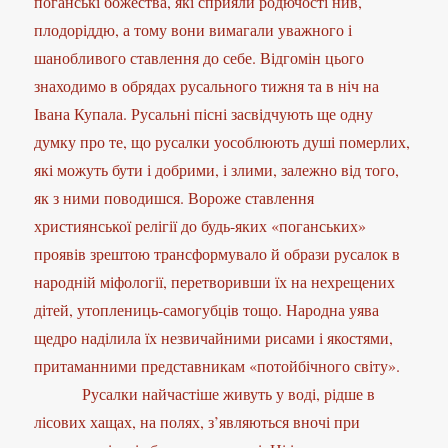
поганські божества, які сприяли родючості нив,
плодоріддю, а тому вони вимагали уважного і
шанобливого ставлення до себе. Відгомін цього
знаходимо в обрядах русального тижня та в ніч на
Івана Купала. Русальні пісні засвідчують ще одну
думку про те, що русалки уособлюють душі померлих,
які можуть бути і добрими, і злими, залежно від того,
як з ними поводишся. Вороже ставлення
християнської релігії до будь-яких «поганських»
проявів зрештою трансформувало й образи русалок в
народній міфології, перетворивши їх на нехрещених
дітей, утоплениць-самогубців тощо. Народна уява
щедро наділила їх незвичайними рисами і якостями,
притаманними представникам «потойбічного світу».
Русалки найчастіше живуть у воді, рідше в
лісових хащах, на полях, з’являються вночі при