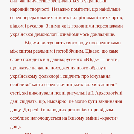
сил, які найчастіше зустрічаються в українській
народній творчості. Неважко помітити, що найбільше
серед перерахованих темних сил різноманітних чортів,
відьом і русалок. З ними як із головними персонажами
української демонології ознайомимось докладніше.
Відьми виступають свого роду посередниками
між світом реальним і потойбічним. Цікаво, що саме
слово походить від давньоруського «ВЪдь» — знати,
що вказує на давнє походження цього образу в
українському фольклорі і свідчить про існування
особливої касти серед язичницьких волхвів жіночої
статі, які виконували певні ритуальні дії. Археологічні
дані свідчать, що, ймовірно, це могло бути заклинання
дощу. До речі, і в народних розповідях про відьом
особливо наголошується на їхньому вмінні «красти»
дощі.