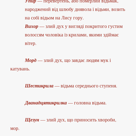
Упир
— перевертень, або померлий відьмак,
народжений від шлюбу диявола і відьми, возить
на собі відьом на Лису гору.
Вихор
— злий дух у вигляді покритого густим
волоссям чоловіка із крилами, якими здіймає
вітер.
Морд
— злий дух, що завдає людям мук і
катувань.
Шестикрила
— відьма середнього ступеня.
Дванадцятикрилка
— головна відьма.
Щезун
— злий дух, що приносить хвороби,
мор.