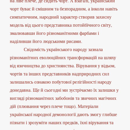
на ліве плече, де сидить чорт. А взагалі, український
чорт буває й смішним та безпорадним, а інколи навіть
симпатичним, народний характер створив захисну
модель від цього представника потойбічного світу,
змалювавши його різноманітними фарбами і
наділивши його людськими рисами.
Свідомість українського народу зазнала
різноманітних еволюційних трансформацій на шляху
від язичництва до християнства. Вірування у відьом,
чортів та інших представників надприродних сил
залишались ознакою побутової релігійності народу
донедавна. Ще й сьогодні ми зустрічаємо їх залишки у
вигляді різноманітних забобонів та звичних магічних
дій (плювання через плече тощо). Матеріали
української народної демонології дають змогу глибше
пізнати і зрозуміти наших предків, їхні вірування та