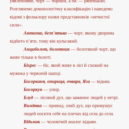
уявленнями, чорт — чорний, а біс — рябенький.
Розглянемо демонологічну класифікацію і наведемо
відомі з фольклору назви представників «нечистої
сили».
Антипко, безп’ятько
— чорт, якому дверима
відбито п’яти, тому він кульгавий.
Анциболот, болотник
— болотяний чорт, що
живе тільки в болоті.
Біхрес
— біс, який живе в лісі й схожий на
мужика у червоній шапці.
Босорканя, опириця, очвара, Яга
— відьма.
Босоркун
— упир.
Блуд
— лісовий дух, що заманює людей у нетрі.
Вимітка
— привид, злий дух, що примушує
людей носити себе на плечах від села до села.
Відьмак
— чоловічий аналог відьми.