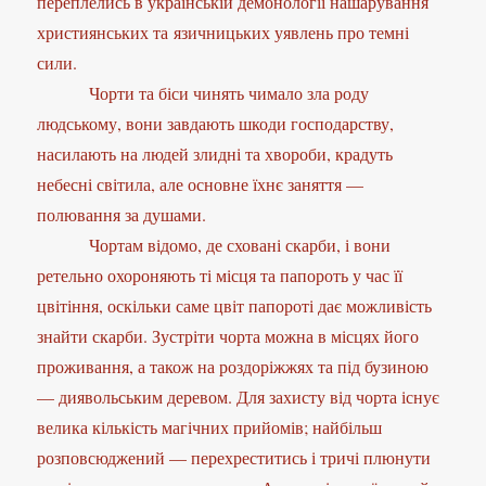
переплелись в українській демонології нашарування
християнських та язичницьких уявлень про темні
сили.
Чорти та біси чинять чимало зла роду
людському, вони завдають шкоди господарству,
насилають на людей злидні та хвороби, крадуть
небесні світила, але основне їхнє заняття —
полювання за душами.
Чортам відомо, де сховані скарби, і вони
ретельно охороняють ті місця та папороть у час її
цвітіння, оскільки саме цвіт папороті дає можливість
знайти скарби. Зустріти чорта можна в місцях його
проживання, а також на роздоріжжях та під бузиною
— диявольським деревом. Для захисту від чорта існує
велика кількість магічних прийомів; найбільш
розповсюджений — перехреститись і тричі плюнути