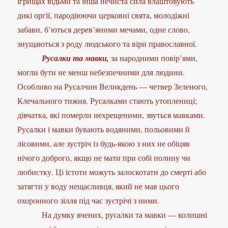
ігрищах відьми та інша нечиста сила влаштовують
дикі оргії, пародіюючи церковні свята, молодіжні
забави, б’ються дерев’яними мечами, одне слово,
знущаються з роду людського та віри православної.
Русалки та мавки,
за народними повір’ями,
могли бути не менш небезпечними для людини.
Особливо на Русалчин Великдень — четвер Зеленого,
Клечального тижня. Русалками стають утоплениці;
дівчатка, які померли нехрещеними, звуться мавками.
Русалки і мавки бувають водяними, польовими й
лісовими, але зустріч із будь-якою з них не обіцяв
нічого доброго, якщо не мати при собі полину чи
любистку. Ці істоти можуть залоскотати до смерті або
затягти у воду нещасливця, який не мав цього
охоронного зілля під час зустрічі з ними.
На думку вчених, русалки та мавки — колишні