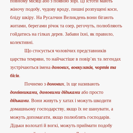
повному місяці або з появою зорі. Ці істоти мають
жіночу подобу, чудову вроду, пишні розпущені коси,
бліду шкіру. На Русалчин Великдень вони бігають
житами, берегами річок та озер, регочуть, полюбляють
гойдатись на гілках дерев. Забави їхні, як правило,
колективні.
Що стосується чоловічих представників
царства темряви, то найчастіше в повір’ях та легендах
зустрічаються імена
домових, вовкулаків, чортів та
бісів
.
Почнемо з
домових
, їх ще називають
домівниками, домовими дідьками
або просто
дідьками
. Вони живуть у хатах і можуть шкодити
домашньому господарству, якщо їх не шанувати, а
можуть допомагати, якщо полюблять господарів.
Дідьки волохаті й вогкі, можуть приймати подобу