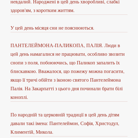
невдалий. Народжені в цей день хворобливі, слабкі
здоров'ям, з коротким життям.
У цей день місяця сни не пояснюються.
ПАНТЕЛЕЙМОНА-ПАЛИКОПА, ПАЛІЯ. Люди в
цей день намагалися не працювати, особливо звозити
снопи з поля, побоюючись, що Паликоп запалить їх
блискавкою. Вважалося, що пожежу можна погасити,
якщо її тричі обійти з іконою святого Пантелеймона
Палія. На Закарпатті з цього дня починали брати білі
коноплі.
По народній та церковній традиції в цей день дітям
давали такі імена: Пантелеймон, Софія, Христодул,
Климентій, Микола.