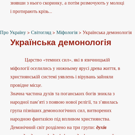
знявши з нього скоринку, а потім розмочують у молоці
і протирають крізь...
Про Україну
>
Світогляд
>
Міфологія
>
Українська демонологія
Українська демонологія
Царство «темних сил», які в язичницькій
міфології оселились у нижньому ярусі древа життя, в
християнській системі уявлень і вірувань зайняли
провідне місце.
Значна частина духів та поганських богів зникла з
народної пам’яті з появою нової релігії, та з’явилась
група пізніших демонологічних сил, витворених
народною фантазією під впливом християнства.
Демонічний світ розділено на три групи:
духів