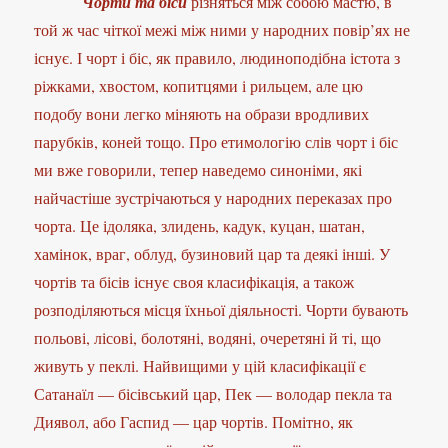
Чорти та біси
різняться між собою мастю, в
той ж час чіткої межі між ними у народних повір’ях не
існує. І чорт і біс, як правило, людиноподібна істота з
ріжками, хвостом, копитцями і рильцем, але цю
подобу вони легко міняють на образи вродливих
парубків, коней тощо. Про етимологію слів чорт і біс
ми вже говорили, тепер наведемо синоніми, які
найчастіше зустрічаються у народних переказах про
чорта. Це ідоляка, злидень, кадук, куцан, шатан,
хамінок, враг, облуд, бузиновий цар та деякі інші. У
чортів та бісів існує своя класифікація, а також
розподіляються місця їхньої діяльності. Чорти бувають
польові, лісові, болотяні, водяні, очеретяні й ті, що
живуть у пеклі. Найвищими у цій класифікації є
Сатанаїл — бісівський цар, Пек — володар пекла та
Диявол, або Гаспид — цар чортів. Помітно, як