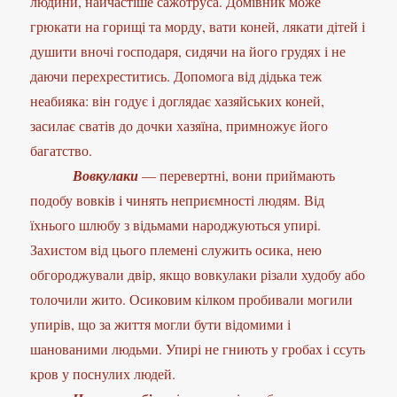
людини, найчастіше сажотруса. Домівник може
грюкати на горищі та морду, вати коней, лякати дітей і
душити вночі господаря, сидячи на його грудях і не
даючи перехреститись. Допомога від дідька теж
неабияка: він годує і доглядає хазяйських коней,
засилає сватів до дочки хазяїна, примножує його
багатство.
Вовкулаки
— перевертні, вони приймають
подобу вовків і чинять неприємності людям. Від
їхнього шлюбу з відьмами народжуються упирі.
Захистом від цього племені служить осика, нею
обгороджували двір, якщо вовкулаки різали худобу або
толочили жито. Осиковим кілком пробивали могили
упирів, що за життя могли бути відомими і
шанованими людьми. Упирі не гниють у гробах і ссуть
кров у поснулих людей.