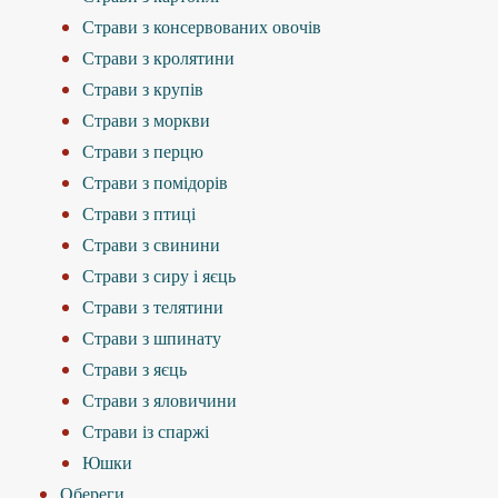
Страви з консервованих овочів
Страви з кролятини
Страви з крупів
Страви з моркви
Страви з перцю
Страви з помідорів
Страви з птиці
Страви з свинини
Страви з сиру і яєць
Страви з телятини
Страви з шпинату
Страви з яєць
Страви з яловичини
Страви із спаржі
Юшки
Обереги