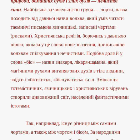
природи, домашніх духів і злих духів — нечистої
сили
. Найбільша за чисельністю група — чорти, назва
походить від давньої назви волхва, який умів читати
таємничі письмена язичницькі, записані чертами
(рисками). Християнська релігія, борючись з давньою
вірою, вклала у це слово нове значення, приписавши
волхвам спілкування з нечистими. Подібна доля й у
слова «біс» — назви знахаря, лікаря-шамана, який
магічними рухами виганяв злих духів з тіла людини,
звідси і «біситись», «біснуватись» та ін. Змішання
тотемістичних, язичницьких і християнських вірувань
створили дивовижний світ, населений фантастичними
істотами.
Так, наприклад, існує різниця між самими
чортами, а також між чортом і бісом. За народними