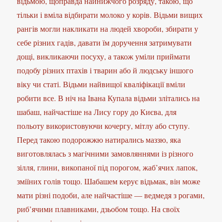
відьмою, щоправда найнижчого розряду, такою, що
тільки і вміла відбирати молоко у корів. Відьми вищих
рангів могли накликати на людей хвороби, збирати у
себе різних гадів, давати їм доручення затримувати
дощі, викликаючи посуху, а також уміли приймати
подобу різних птахів і тварин або й людську іншого
віку чи статі. Відьми найвищої кваліфікації вміли
робити все. В ніч на Івана Купала відьми злітались на
шабаш, найчастіше на Лису гору до Києва, для
польоту використовуючи кочергу, мітлу або ступу.
Перед такою подорожжю натирались маззю, яка
виготовлялась з магічними замовляннями із різного
зілля, глини, викопаної під порогом, жаб’ячих лапок,
зміїних голів тощо. Шабашем керує відьмак, він може
мати різні подоби, але найчастіше — ведмедя з рогами,
риб’ячими плавниками, дзьобом тощо. На своїх