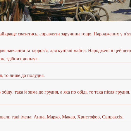
 найкраще свататись, справляти заручини тощо. Народжених у п'
я навчання та здоров'я, для купівлі майна. Народжені в цей день
к, здібних до наук.
я, то лише до полудня.
іду. така й зима до грудня, а яка по обіді, то така після грудня
давали такі імена: Анна, Марко, Макар, Христофор, Євпраксія.