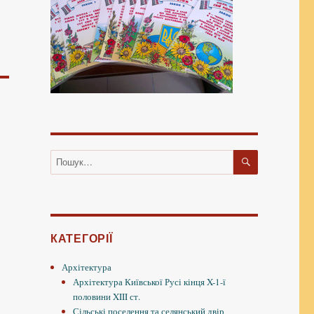
ШУКАТИ
Пошук
за
запитом:
КАТЕГОРІЇ
Архітектура
Архітектура Київської Русі кінця X-1-ї
половини XIII ст.
Сільські поселення та селянський двір