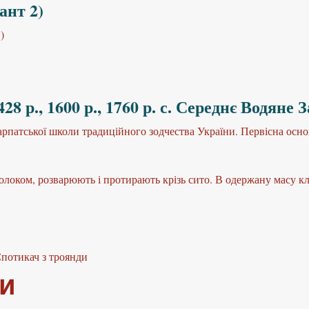
ант 2)
)
8 р., 1600 р., 1760 р. с. Середнє Водяне 
рпатської школи традиційного зодчества України. Первісна основ
локом, розварюють і протирають крізь сито. В одержану масу кла
потикач з троянди
ди