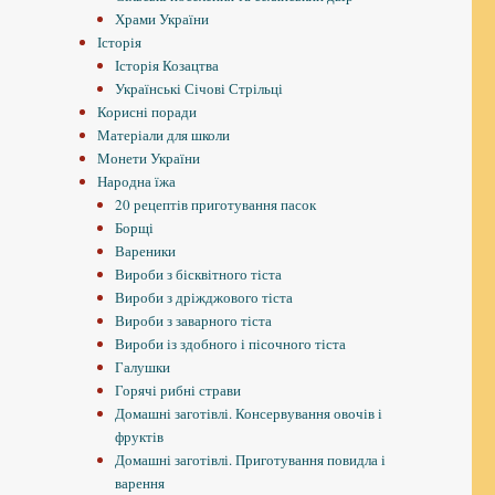
Храми України
Історія
Історія Козацтва
Українські Січові Стрільці
Корисні поради
Матеріали для школи
Монети України
Народна їжа
20 рецептів приготування пасок
Борщі
Вареники
Вироби з бісквітного тіста
Вироби з дріжджового тіста
Вироби з заварного тіста
Вироби із здобного і пісочного тіста
Галушки
Горячі рибні страви
Домашні заготівлі. Консервування овочів і
фруктів
Домашні заготівлі. Приготування повидла і
варення