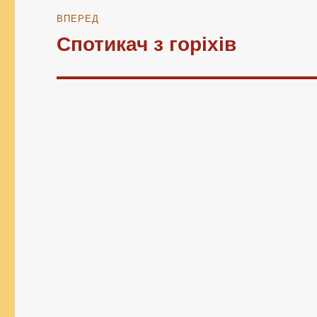
ВПЕРЕД
Спотикач з горіхів
Наступний
запис: