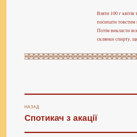
Взяти 100 г квітів
посипати товстим 
Потім викласти все
склянки спирту, щ
Навігація
НАЗАД
записів
Спотикач з акації
Попередній
запис: