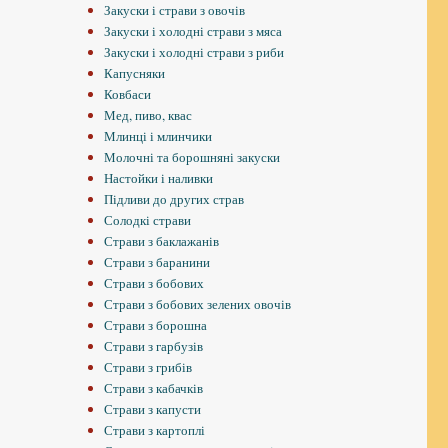
Закуски і страви з овочів
Закуски і холодні страви з мяса
Закуски і холодні страви з риби
Капусняки
Ковбаси
Мед, пиво, квас
Млинці і млинчики
Молочні та борошняні закуски
Настойки і наливки
Підливи до других страв
Солодкі страви
Страви з баклажанів
Страви з баранини
Страви з бобових
Страви з бобових зелених овочів
Страви з борошна
Страви з гарбузів
Страви з грибів
Страви з кабачків
Страви з капусти
Страви з картоплі