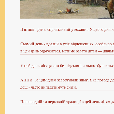
П'ятиця - день, сприятливий у коханні. У цього дня
Сьомий день - вдалий в усіх відношеннях, особливо дл
в цей день одружиться, матиме багато дітей — дівчато
У цей день місяця сни безпідставні, а якщо збуваютьс
АННИ. За цим днем завбачували зиму. Яка погода до об
дощ - часто випадатимуть сніги.
По народній та церковній традиції в цей день дітям 