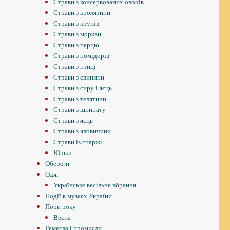
Страви з консервованих овочів
Страви з кролятини
Страви з крупів
Страви з моркви
Страви з перцю
Страви з помідорів
Страви з птиці
Страви з свинини
Страви з сиру і яєць
Страви з телятини
Страви з шпинату
Страви з яєць
Страви з яловичини
Страви із спаржі
Юшки
Обереги
Одяг
Українське весільне вбрання
Події в музеях України
Пори року
Весна
Ремесла і промисли