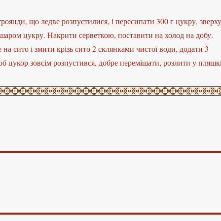
 троянди, що ледве розпустилися, і пересипати 300 г цукру, зверх
шаром цукру. Накрити серветкою, поставити на холод на добу.
 на сито і змити крізь сито 2 склянками чистої води, додати 3
об цукор зовсім розпустився, добре перемішати, розлити у пляшк