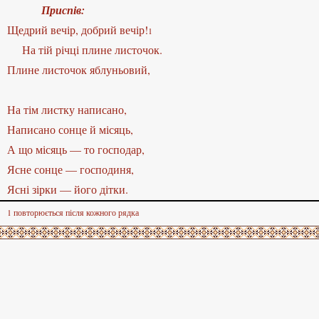
Приспів:
Щедрий вечір, добрий вечір!
1
ці плине листочок.
Плине листочок яблуньовий,
На тім листку написано,
Написано сонце й місяць,
А що місяць — то господар,
Ясне сонце — господиня,
Ясні зірки — його дітки.
1 повторюється після кожного рядка