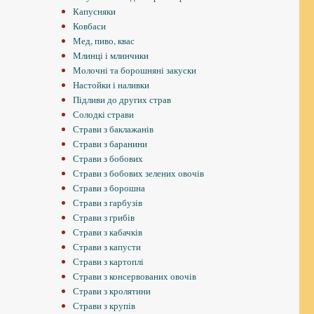
Капусняки
Ковбаси
Мед, пиво, квас
Млинці і млинчики
Молочні та борошняні закуски
Настойки і наливки
Підливи до других страв
Солодкі страви
Страви з баклажанів
Страви з баранини
Страви з бобових
Страви з бобових зелених овочів
Страви з борошна
Страви з гарбузів
Страви з грибів
Страви з кабачків
Страви з капусти
Страви з картоплі
Страви з консервованих овочів
Страви з кролятини
Страви з крупів