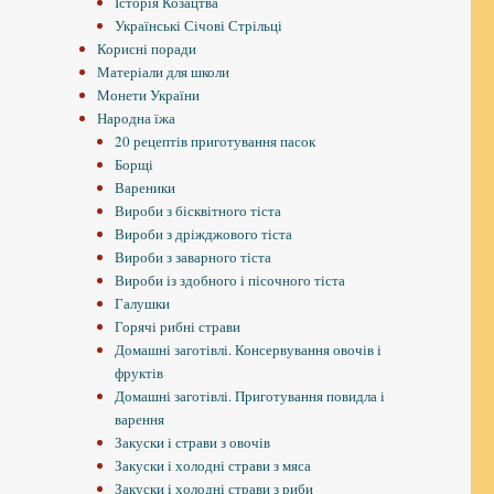
Історія Козацтва
Українські Січові Стрільці
Корисні поради
Матеріали для школи
Монети України
Народна їжа
20 рецептів приготування пасок
Борщі
Вареники
Вироби з бісквітного тіста
Вироби з дріжджового тіста
Вироби з заварного тіста
Вироби із здобного і пісочного тіста
Галушки
Горячі рибні страви
Домашні заготівлі. Консервування овочів і
фруктів
Домашні заготівлі. Приготування повидла і
варення
Закуски і страви з овочів
Закуски і холодні страви з мяса
Закуски і холодні страви з риби