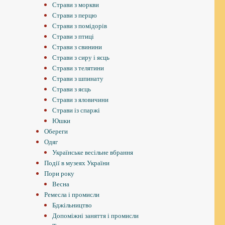
Страви з моркви
Страви з перцю
Страви з помідорів
Страви з птиці
Страви з свинини
Страви з сиру і яєць
Страви з телятини
Страви з шпинату
Страви з яєць
Страви з яловичини
Страви із спаржі
Юшки
Обереги
Одяг
Українське весільне вбрання
Події в музеях України
Пори року
Весна
Ремесла і промисли
Бджільництво
Допоміжні заняття і промисли