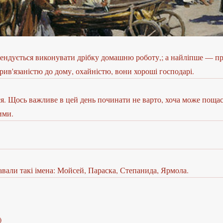
омендується виконувати дрібку домашню роботу,; а найліпше — п
рив'язаністю до дому, охайністю, вони хороші господарі.
ься. Щось важливе в цей день починати не варто, хоча може поща
ими.
давали такі імена: Мойсей, Параска, Степанида, Ярмола.
)