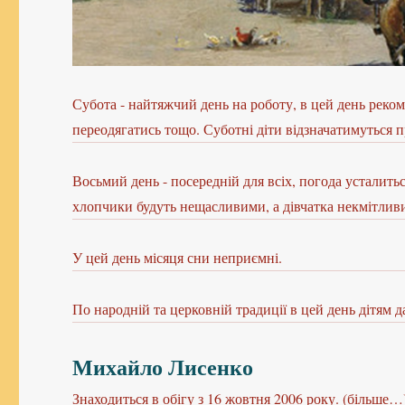
Субота - найтяжчий день на роботу, в цей день рек
переодягатись тощо. Суботні діти відзначатимуться п
Восьмий день - посередній для всіх, погода усталит
хлопчики будуть нещасливими, а дівчатка некмітлив
У цей день місяця сни неприємні.
По народній та церковній традиції в цей день дітям 
Михайло Лисенко
Знаходиться в обігу з 16 жовтня 2006 року. (більше…