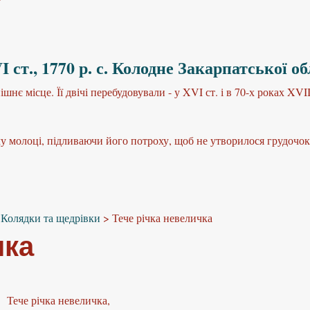
 ст., 1770 р. с. Колодне Закарпатської об
є місце. Її двічі перебудовували - у XVI ст. і в 70-х роках XVIII 
молоці, підливаючи його потроху, щоб не утворилося грудочок.
>
Колядки та щедрівки
>
Тече річка невеличка
чка
Тече річка невеличка,