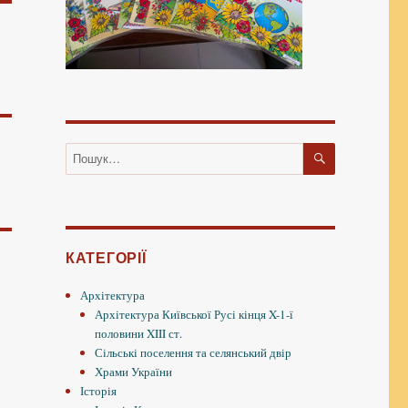
ШУКАТИ
Пошук
за
запитом:
КАТЕГОРІЇ
Архітектура
Архітектура Київської Русі кінця X-1-ї
половини XIII ст.
Сільські поселення та селянський двір
Храми України
Історія