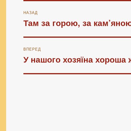
Навігація
НАЗАД
записів
Там за горою, за кам’яно
Попередній
запис:
ВПЕРЕД
У нашого хозяїна хороша 
Наступний
запис: