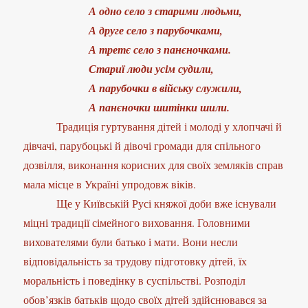
А одно село з старими людьми,
А друге село з парубочками,
А третє село з панєночками.
Стариї люди усім судили,
А парубочки в війську служили,
А панєночки шитінки шили.
Традиція гуртування дітей і молоді у хлопчачі й
дівчачі, парубоцькі й дівочі громади для спільного
дозвілля, виконання корисних для своїх земляків справ
мала місце в Україні упродовж віків.
Ще у Київській Русі княжої доби вже існували
міцні традиції сімейного виховання. Головними
вихователями були батько і мати. Вони несли
відповідальність за трудову підготовку дітей, їх
моральність і поведінку в суспільстві. Розподіл
обов’язків батьків щодо своїх дітей здійснювався за