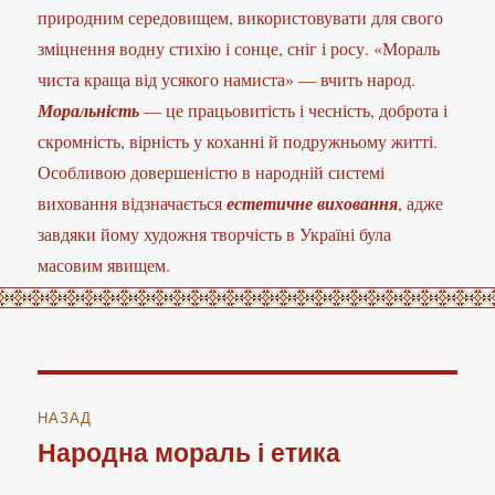
природним середовищем, використовувати для свого
зміцнення водну стихію і сонце, сніг і росу. «Мораль
чиста краща від усякого намиста» — вчить народ.
Моральність
— це працьовитість і чесність, доброта і
скромність, вірність у коханні й подружньому житті.
Особливою довершеністю в народній системі
виховання відзначається
естетичне виховання
, адже
завдяки йому художня творчість в Україні була
масовим явищем.
Навігація
НАЗАД
записів
Народна мораль і етика
Попередній
запис: