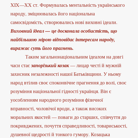
XIX—XX ст. Формувалась ментальність українського
народу, зміцнювалась його національна
самосвідомість, створювались нові виховні ідеали.
Виховний ідеал — це досконала особистість, що
найбільшою мірою відповідає інтересам народу,
виражає суть його прагнень.
Таким загальнонаціональним ідеалом на довгі
часи стає
запорізький козак
— лицар честі й мужній
захисник незалежності нашої Батьківщини. У ньому
народ втілив своє споконвічне прагнення до волі, своє
розуміння національної гідності українця. Він є
уособленням народного розуміння фізичної
вправності, чоловічої вроди, а також високих
моральних якостей — поваги до старших, співчуття до
покривджених, почуття справедливості, товариськості,
душевної щедрості й тонкого гумору. Козацька