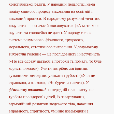
християнської релігії. У народній педагогіці нема
поділу єдиного процесу виховання на освітній і
виховний процеси. В народному розумінні «вчити»,
«научати» — означає й «виховувати» («А мати хоче
научати, та соловейко не дає»). У народу є своя
система розумового, фізичного, трудового,
морального, естетичного виховання.
У розумовому
вихованні
головне — це послідовність і наступність
(«Не все одразу дається: а потрохи та помалу, то буде
користі чимало»). Учити потрібно лагідними,
гуманними методами, уникати грубості («Учи не
страшкою, а ласкою», «Не бурчи, а навчи»).
У
фізичному вихованні
на передній план виступає
турбота про здоров’я дітей, їх загартування,
гармонійний розвиток людського тіла, навчання
вправності, спритності, умінню взаємодіяти з