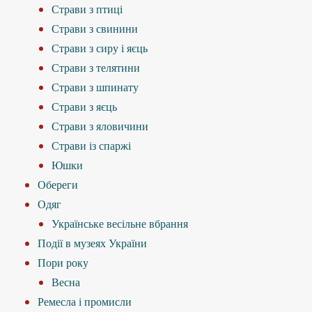
Страви з птиці
Страви з свинини
Страви з сиру і яєць
Страви з телятини
Страви з шпинату
Страви з яєць
Страви з яловичини
Страви із спаржі
Юшки
Обереги
Одяг
Українське весільне вбрання
Події в музеях України
Пори року
Весна
Ремесла і промисли