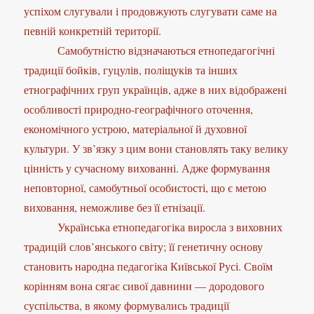
успіхом слугували і продовжують слугувати саме на
певній конкретній території.
Самобутністю відзначаються етнопедагогічні
традиції бойків, гуцулів, поліщуків та інших
етнографічних груп українців, адже в них відображені
особливості природно-географічного оточення,
економічного устрою, матеріальної й духовної
культури. У зв’язку з цим вони становлять таку велику
цінність у сучасному вихованні. Адже формування
неповторної, самобутньої особистості, що є метою
виховання, неможливе без її етнізації.
Українська етнопедагогіка виросла з виховних
традицій слов’янського світу; її генетичну основу
становить народна педагогіка Київської Русі. Своїм
корінням вона сягає сивої давнини — дородового
суспільства, в якому формувались традиції