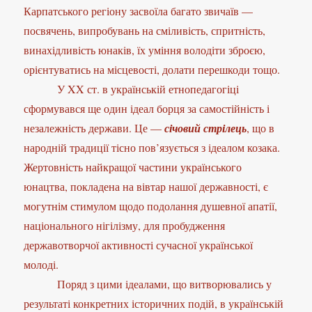
Карпатського регіону засвоїла багато звичаїв —
посвячень, випробувань на сміливість, спритність,
винахідливість юнаків, їх уміння володіти зброєю,
орієнтуватись на місцевості, долати перешкоди тощо.
У XX ст. в українській етнопедагогіці
сформувався ще один ідеал борця за самостійність і
незалежність держави. Це —
січовий стрілець
, що в
народній традиції тісно пов’язується з ідеалом козака.
Жертовність найкращої частини українського
юнацтва, покладена на вівтар нашої державності, є
могутнім стимулом щодо подолання душевної апатії,
національного нігілізму, для пробудження
державотворчої активності сучасної української
молоді.
Поряд з цими ідеалами, що витворювались у
результаті конкретних історичних подій, в українській