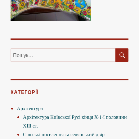
ШУ
Пошук
за
запитом:
КАТЕГОРІЇ
Архітектура
Архітектура Київської Русі кінця X-1-ї половини
XIII ст.
Сільські поселення та селянський двір