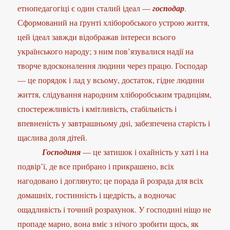
етнопедагогіці є один сталий ідеал —
господар
.
Сформований на ґрунті хліборобського устрою життя,
цей ідеал завжди відображав інтереси всього
українського народу; з ним пов’язувалися надії на
творче вдосконалення людини через працю. Господар
— це порядок і лад у всьому, достаток, гідне людини
життя, слідування народним хліборобським традиціям,
спостережливість і кмітливість, стабільність і
впевненість у завтрашньому дні, забезпечена старість і
щаслива доля дітей.
Господиня
— це затишок і охайність у хаті і на
подвір’ї, де все прибрано і прикрашено, всіх
нагодовано і доглянуто; це порада й розрада для всіх
домашніх, гостинність і щедрість, а водночас
ощадливість і точний розрахунок. У господині ніщо не
пропаде марно, вона вміє з нічого зробити щось, як