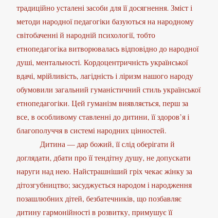
традиційно усталені засоби для її досягнення. Зміст і
методи народної педагогіки базуються на народному
світобаченні й народній психології, тобто
етнопедагогіка витворювалась відповідно до народної
душі, ментальності. Кордоцентричність української
вдачі, мрійливість, лагідність і ліризм нашого народу
обумовили загальний гуманістичний стиль української
етнопедагогіки. Цей гуманізм виявляється, перш за
все, в особливому ставленні до дитини, її здоров’я і
благополуччя в системі народних цінностей.
Дитина — дар божий, її слід оберігати й
доглядати, дбати про її тендітну душу, не допускати
наруги над нею. Найстрашніший гріх чекає жінку за
дітозгубництво; засуджується народом і народження
позашлюбних дітей, безбатечників, що позбавляє
дитину гармонійності в розвитку, примушує її