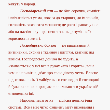
кажуть у народі.
Господарський син
— це біла сорочка, чемність
і ввічливість з усіма, повага до старших, до їх звичаїв,
готовність захистити меншого; це росяні ранки у полі
або на пастівнику, прагнення знань, розуміння їх
корисності в житті.
Господарська донька
— це вишиванки й
витинанки, скрині з тканням і шиттям, квітник під
вікном. Господарська донька не ходить, а
«звивається»; у неї все в руках «так і горить»; вона
чемна і привітна, дбає про свою дівочу честь. Власне
підготовка в сім’ї майбутнього господаря й господині
й була основною програмою виховання в українській
етнопедагогіці.
Народна педагогіка — цілісна педагогічна
система. Вона має чітко означену мету виховання і