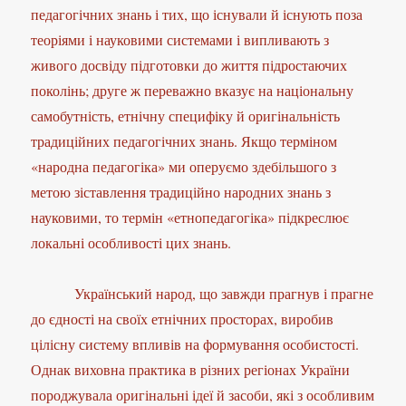
педагогічних знань і тих, що існували й існують поза
теоріями і науковими системами і випливають з
живого досвіду підготовки до життя підростаючих
поколінь; друге ж переважно вказує на національну
самобутність, етнічну специфіку й оригінальність
традиційних педагогічних знань. Якщо терміном
«народна педагогіка» ми оперуємо здебільшого з
метою зіставлення традиційно народних знань з
науковими, то термін «етнопедагогіка» підкреслює
локальні особливості цих знань.
Український народ, що завжди прагнув і прагне
до єдності на своїх етнічних просторах, виробив
цілісну систему впливів на формування особистості.
Однак виховна практика в різних регіонах України
породжувала оригінальні ідеї й засоби, які з особливим