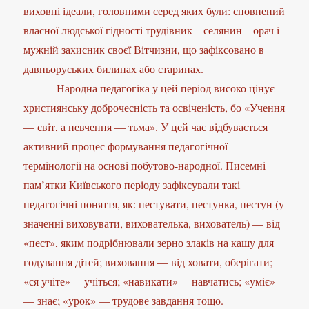
виховні ідеали, головними серед яких були: сповнений
власної людської гідності трудівник—селянин—орач і
мужній захисник своєї Вітчизни, що зафіксовано в
давньоруських билинах або старинах.
Народна педагогіка у цей період високо цінує
християнську доброчесність та освіченість, бо «Учення
— світ, а невчення — тьма». У цей час відбувається
активний процес формування педагогічної
термінології на основі побутово-народної. Писемні
пам’ятки Київського періоду зафіксували такі
педагогічні поняття, як: пестувати, пестунка, пестун (у
значенні виховувати, вихователька, вихователь) — від
«пест», яким подрібнювали зерно злаків на кашу для
годування дітей; виховання — від ховати, оберігати;
«ся учіте» —учіться; «навикати» —навчатись; «уміє»
— знає; «урок» — трудове завдання тощо.