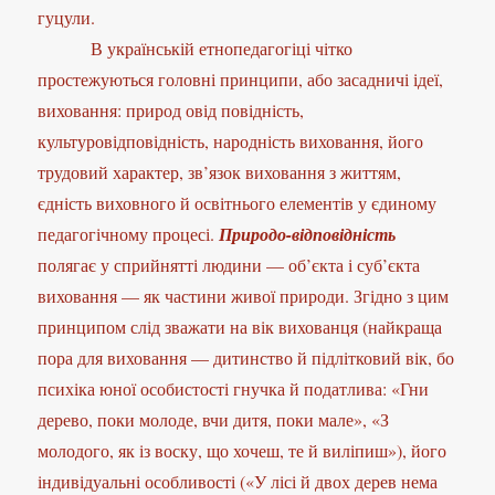
гуцули.
В українській етнопедагогіці чітко
простежуються головні принципи, або засадничі ідеї,
виховання: природ овід повідність,
культуровідповідність, народність виховання, його
трудовий характер, зв’язок виховання з життям,
єдність виховного й освітнього елементів у єдиному
педагогічному процесі.
Природо-відповідність
полягає у сприйнятті людини — об’єкта і суб’єкта
виховання — як частини живої природи. Згідно з цим
принципом слід зважати на вік вихованця (найкраща
пора для виховання — дитинство й підлітковий вік, бо
психіка юної особистості гнучка й податлива: «Гни
дерево, поки молоде, вчи дитя, поки мале», «З
молодого, як із воску, що хочеш, те й виліпиш»), його
індивідуальні особливості («У лісі й двох дерев нема