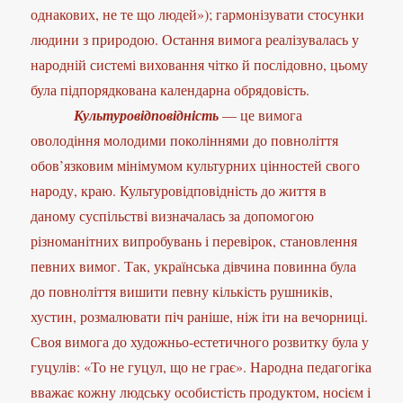
однакових, не те що людей»); гармонізувати стосунки
людини з природою. Остання вимога реалізувалась у
народній системі виховання чітко й послідовно, цьому
була підпорядкована календарна обрядовість.
Культуровідповідність
— це вимога
оволодіння молодими поколіннями до повноліття
обов’язковим мінімумом культурних цінностей свого
народу, краю. Культуровідповідність до життя в
даному суспільстві визначалась за допомогою
різноманітних випробувань і перевірок, становлення
певних вимог. Так, українська дівчина повинна була
до повноліття вишити певну кількість рушників,
хустин, розмалювати піч раніше, ніж іти на вечорниці.
Своя вимога до художньо-естетичного розвитку була у
гуцулів: «То не гуцул, що не грає». Народна педагогіка
вважає кожну людську особистість продуктом, носієм і