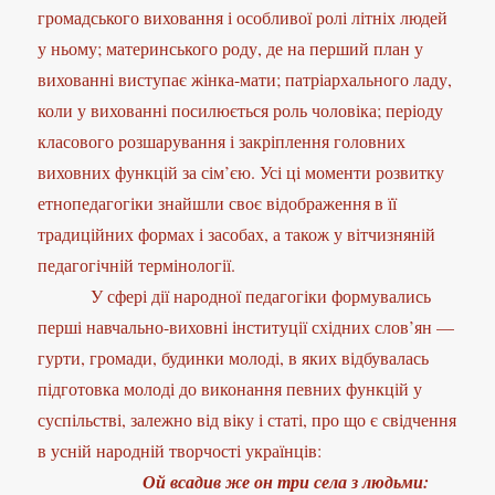
громадського виховання і особливої ролі літніх людей
у ньому; материнського роду, де на перший план у
вихованні виступає жінка-мати; патріархального ладу,
коли у вихованні посилюється роль чоловіка; періоду
класового розшарування і закріплення головних
виховних функцій за сім’єю. Усі ці моменти розвитку
етнопедагогіки знайшли своє відображення в її
традиційних формах і засобах, а також у вітчизняній
педагогічній термінології.
У сфері дії народної педагогіки формувались
перші навчально-виховні інституції східних слов’ян —
гурти, громади, будинки молоді, в яких відбувалась
підготовка молоді до виконання певних функцій у
суспільстві, залежно від віку і статі, про що є свідчення
в усній народній творчості українців:
Ой всадив же он три села з людьми: