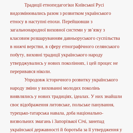
Традиції етнопедагогіки Київської Русі
видозмінювались разом з розвитком українського
етносу в наступні епохи. Перейшовши з
загальнонародної виховної системи у зв’язку з
класовим розшаруванням давньоруського суспільства
в нижчі верстви, в сферу етнографічного селянського
побуту, виховні традиції українського народу
утверджувались у нових поколіннях, і цей процес не
переривався ніколи.
Упродовж історичного розвитку українського
народу зміни у вихованні молодих поколінь
виявлялись у нових традиціях, ідеалах. У них знайшли
своє відображення литовське, польське панування,
турецько-татарська навала, доба національно-
визвольних змагань і Запорізької Січі, занепад
української державності й боротьба за її утвердження у