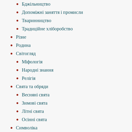
Бджільництво
Допоміжні заняття і промисли
Тваринництво
Традиційне хліборобство
Різне
Родина
Світогляд
Міфологія
Народні знання
Релігія
Свята та обряди
Весняні свята
Зимові свята
Літні свята
Осінні свята
Символіка