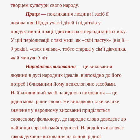
творцем культури свого народу.
Праця
— покликання людини і засіб її
виховання. Щодо участі дітей і підлітків у
продуктивній праці здійснюється періодизація їх віку.
У цій періодизації є такі межі, як «свій пастух» (від 8—
9 років), «своя нянька», тобто старша у сім’ї дівчинка,
якій минуло 5 літ.
Народність виховання
— це виховання
людини в дусі народних ідеалів, відповідно до його
потреб і близькими йому психологічно засобами.
Найважливіший засіб народного виховання — це
рідна мова, рідне слово. Не випадково таке велике
значення у народному вихованні приділяється
словесному фольклору, де народне слово доведене до
найвищих зразків майстерності. Народність включає
також духовне виховання на основі рідної