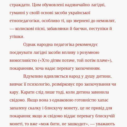
страждати. Цим обумовлені надзвичайно лагідні,
гуманні у своїй основі засоби української
етнопедагогіки, особливо ті, що звернені до немовлят,
— колискові пісні, забавлянки й баєчки, пеступіки й
утішки.
Однак народна педагогіка рекомендує
поєднувати лагідні засоби впливу з розумною
вимогливістю («Хто дітям потаче, той потім плаче»),
покаранням, хоча надає перевагу заохоченням.
Вдумливо вдивляється народ у душу дитини,
вивчає її психологію, розмірковує про заохочування чи
кару. Карати слід лише тоді, коли дитина завинила
свідомо. Якщо вона з однаковою готовністю хапає
запалену скалку і блискучу монету, це не привід для
покарання; якщо ж свідомо віддає перевагу блискучій
монеті, то вже «мож бити, не зашкодит», — уважають