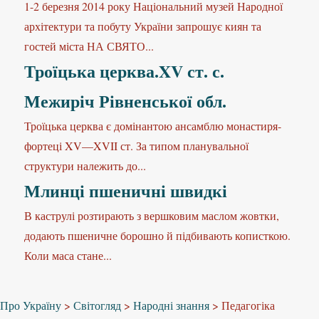
1-2 березня 2014 року Національний музей Народної
архітектури та побуту України запрошує киян та
гостей міста НА СВЯТО...
Троїцька церква.XV ст. с.
Межиріч Рівненської обл.
Троїцька церква є домінантою ансамблю монастиря-
фортеці XV—XVII ст. За типом планувальної
структури належить до...
Млинці пшеничні швидкі
В каструлі розтирають з вершковим маслом жовтки,
додають пшеничне борошно й підбивають кописткою.
Коли маса стане...
Про Україну
>
Світогляд
>
Народні знання
>
Педагогіка