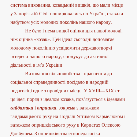
система виховання, козацький вишкіл, що мали місце
у Запорізькій Січі, поширювались по Україні, ставали
набутком усіх молодих поколінь нашого народу.
Не було і нема вищої оцінки для нашої молоді,
ніж оцінка «козак». Цей ідеал сьогодні допомагає
молодому поколінню усвідомити державотворчі
інтереси нашого народу, спонукує до активної
діяльності в ім’я України.
Виховання вільнолюбства і прагнення до
соціальної справедливості посідало в народній
педагогіці одне з провідних місць. У XVIII—XIX ст.
ця ідея, поряд з ідеалом козака, пов’язується з ідеалами
гайдамаки
і
опришка
, зокрема з ватажком
гайдамацького руху на Поділлі Устимом Кармелюком і
ватажком опришківського руху в Карпатах Олексою
Довбушем. З опришківства етнопедагогіка