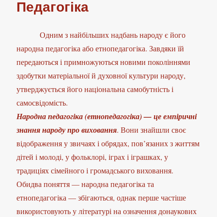
Педагогіка
Одним з найбільших надбань народу є його
народна педагогіка або етнопедагогіка. Завдяки їй
передаються і примножуються новими поколіннями
здобутки матеріальної й духовної культури народу,
утверджується його національна самобутність і
самосвідомість.
Народна педагогіка (етнопедагогіка) — це емпіричні
знання народу про виховання
. Вони знайшли своє
відображення у звичаях і обрядах, пов’язаних з життям
дітей і молоді, у фольклорі, іграх і іграшках, у
традиціях сімейного і громадського виховання.
Обидва поняття — народна педагогіка та
етнопедагогіка — збігаються, однак перше частіше
використовують у літературі на означення донаукових