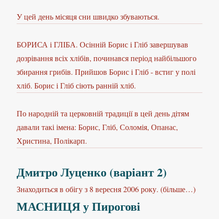
У цей день місяця сни швидко збуваються.
БОРИСА і ГЛІБА. Осінній Борис і Гліб завершував
дозрівання всіх хлібів, починався період найбільшого
збирання грибів. Прийшов Борис і Гліб - встиг у полі
хліб. Борис і Гліб сіють ранній хліб.
По народній та церковній традиції в цей день дітям
давали такі імена: Борис, Гліб, Соломія, Опанас,
Христина, Полікарп.
Дмитро Луценко (варіант 2)
Знаходиться в обігу з 8 вересня 2006 року. (більше…)
МАСНИЦЯ у Пирогові