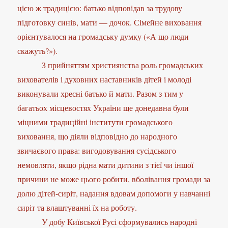
цією ж традицією: батько відповідав за трудову
підготовку синів, мати — дочок. Сімейне виховання
орієнтувалося на громадську думку («А що люди
скажуть?»).
З прийняттям християнства роль громадських
вихователів і духовних наставників дітей і молоді
виконували хресні батько й мати. Разом з тим у
багатьох місцевостях України ще донедавна були
міцними традиційні інститути громадського
виховання, що діяли відповідно до народного
звичаєвого права: вигодовування сусідського
немовляти, якщо рідна мати дитини з тієї чи іншої
причини не може цього робити, вболівання громади за
долю дітей-сиріт, надання вдовам допомоги у навчанні
сиріт та влаштуванні їх на роботу.
У добу Київської Русі сформувались народні