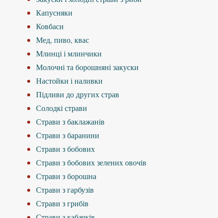
Капусняки
Ковбаси
Мед, пиво, квас
Млинці і млинчики
Молочні та борошняні закуски
Настойки і наливки
Підливи до других страв
Солодкі страви
Страви з баклажанів
Страви з баранини
Страви з бобових
Страви з бобових зелених овочів
Страви з борошна
Страви з гарбузів
Страви з грибів
Страви з кабачків