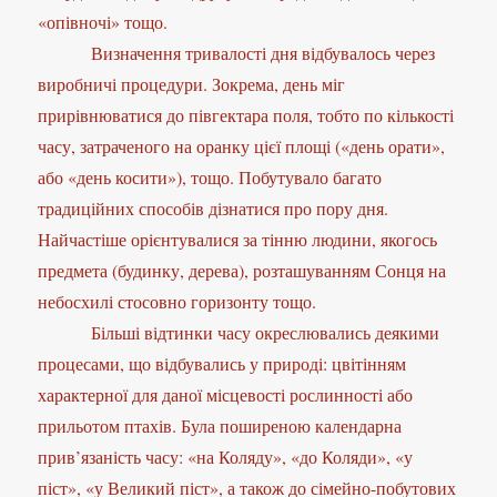
«опівночі» тощо.
Визначення тривалості дня відбувалось через
виробничі процедури. Зокрема, день міг
прирівнюватися до півгектара поля, тобто по кількості
часу, затраченого на оранку цієї площі («день орати»,
або «день косити»), тощо. Побутувало багато
традиційних способів дізнатися про пору дня.
Найчастіше орієнтувалися за тінню людини, якогось
предмета (будинку, дерева), розташуванням Сонця на
небосхилі стосовно горизонту тощо.
Більші відтинки часу окреслювались деякими
процесами, що відбувались у природі: цвітінням
характерної для даної місцевості рослинності або
прильотом птахів. Була поширеною календарна
прив’язаність часу: «на Коляду», «до Коляди», «у
піст», «у Великий піст», а також до сімейно-побутових