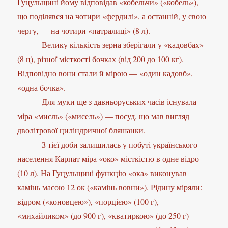
Гуцульщині йому відповідав «кобельчи» («кобель»),
що поділявся на чотири «фердилі», а останній, у свою
чергу, — на чотири «патралиці» (8 л).
Велику кількість зерна зберігали у «кадовбах»
(8 ц), різної місткості бочках (від 200 до 100 кг).
Відповідно вони стали й мірою — «один кадовб»,
«одна бочка».
Для муки ще з давньоруських часів існувала
міра «мисль» («мисель») — посуд, що мав вигляд
дволітрової циліндричної бляшанки.
З тієї доби залишилась у побуті українського
населення Карпат міра «око» місткістю в одне відро
(10 л). На Гуцульщині функцію «ока» виконував
камінь масою 12 ок («камінь вовни»). Рідину міряли:
відром («коновцею»), «порцією» (100 г),
«михайликом» (до 900 г), «кватиркою» (до 250 г)