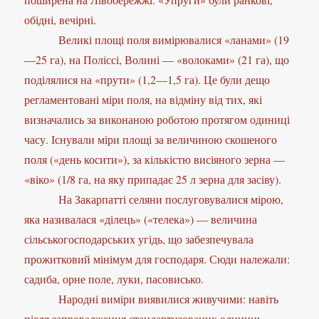
обідні, вечірні.
Великі площі поля вимірювалися «ланами» (19
—25 га), на Поліссі, Волині — «волоками» (21 га), що
поділялися на «прути» (1,2—1,5 га). Це були дещо
регламентовані міри поля, на відміну від тих, які
визначались за виконаною роботою протягом одиниці
часу. Існували міри площі за величиною скошеного
поля («день косити»), за кількістю висіяного зерна —
«віко» (1/8 га, на яку припадає 25 л зерна для засіву).
На Закарпатті селяни послуговувалися мірою,
яка називалася «ділець» («телека») — величина
сільськогосподарських угідь, що забезпечувала
прожитковий мінімум для господаря. Сюди належали:
садиба, орне поле, луки, пасовисько.
Народні виміри виявилися живучими: навіть
після запровадження стандартизованих одиниць,