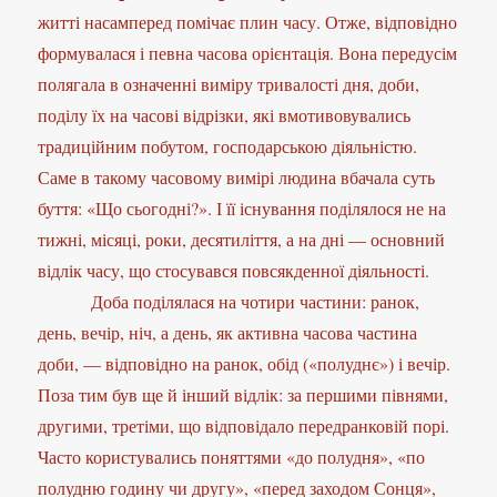
житті насамперед помічає плин часу. Отже, відповідно
формувалася і певна часова орієнтація. Вона передусім
полягала в означенні виміру тривалості дня, доби,
поділу їх на часові відрізки, які вмотивовувались
традиційним побутом, господарською діяльністю.
Саме в такому часовому вимірі людина вбачала суть
буття: «Що сьогодні?». І її існування поділялося не на
тижні, місяці, роки, десятиліття, а на дні — основний
відлік часу, що стосувався повсякденної діяльності.
Доба поділялася на чотири частини: ранок,
день, вечір, ніч, а день, як активна часова частина
доби, — відповідно на ранок, обід («полуднє») і вечір.
Поза тим був ще й інший відлік: за першими півнями,
другими, третіми, що відповідало передранковій порі.
Часто користувались поняттями «до полудня», «по
полудню годину чи другу», «перед заходом Сонця»,