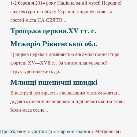
1-2 березня 2014 року Національний музей Народної
архітектури та побуту України запрошує киян та
гостей міста НА СВЯТО...
Троїцька церква.XV ст. с.
Межиріч Рівненської обл.
Троїцька церква є домінантою ансамблю монастиря-
фортеці XV—XVII ст. За типом планувальної
структури належить до...
Млинці пшеничні швидкі
В каструлі розтирають з вершковим маслом жовтки,
додають пшеничне борошно й підбивають кописткою.
Коли маса стане...
Про Україну
>
Світогляд
>
Народні знання
>
Метрологія і