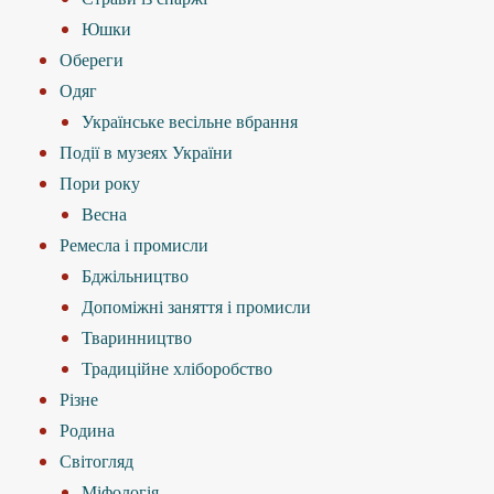
Юшки
Обереги
Одяг
Українське весільне вбрання
Події в музеях України
Пори року
Весна
Ремесла і промисли
Бджільництво
Допоміжні заняття і промисли
Тваринництво
Традиційне хліборобство
Різне
Родина
Світогляд
Міфологія