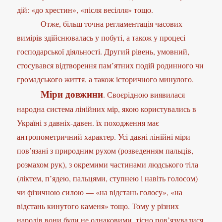
дій: «до хрестин», «після весілля» тощо.
Отже, більш точна регламентація часових
вимірів здійснювалась у побуті, а також у процесі
господарської діяльності. Другий рівень, умовний,
стосувався відтворення пам’ятних подій родинного чи
громадського життя, а також історичного минулого.
Міри довжини
. Своєрідною виявилася
народна система лінійних мір, якою користувались в
Україні з давніх-давен. їх походження має
антропометричний характер. Усі давні лінійні міри
пов’язані з природним рухом (розведенням пальців,
розмахом рук), з окремими частинами людського тіла
(ліктем, п’ядею, пальцями, ступнею і навіть голосом)
чи фізичною силою — «на відстань голосу», «на
відстань кинутого каменя» тощо. Тому у різних
народів вони були не однаковими, тісно пов’язувалися