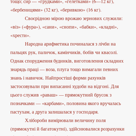
тощо; сир — «грудками», «гелетками» (6—12 кг),
«бербеницями» (32 кг), «беривкою» (16 кг).
Своєрідною мірою врожаю зернових служили:
«віз» («фура»), «сани», «снопи», «бабки», «кладні»,
«хрести».
Народна арифметика починалася з лічби на
пальцях рук, паличок, камінчиків, бобів чи квасолі.
Однак спорудження будинків, виготовлення складних
знарядь праці — воза, плуга тощо вимагали певних
знань і навичок. Найпростіші форми рахунків
застосовували при випасанні худоби на відгоні. Для
цього служив «раваш» — прямокутний брусок з
позначками — «карбами», половина якого вручалась
пастухам, а друга залишалася у господаря.
Хлібороби вимірювали величину поля
(прямокутні й багатокутні), здійснювалися розрахунки