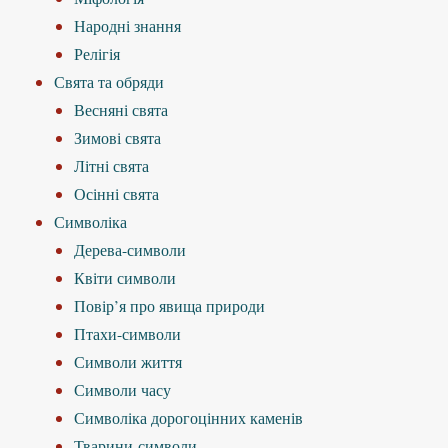
Народні знання
Релігія
Свята та обряди
Весняні свята
Зимові свята
Літні свята
Осінні свята
Символіка
Дерева-символи
Квіти символи
Повір’я про явища природи
Птахи-символи
Символи життя
Символи часу
Символіка дорогоцінних каменів
Тварини-символи