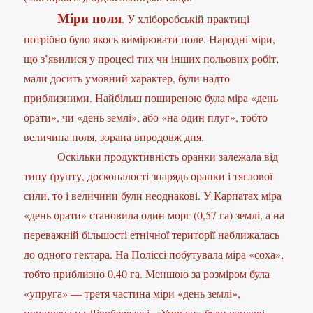
Міри поля
. У хліборобській практиці
потрібно було якось вимірювати поле. Народні міри,
що з’явилися у процесі тих чи інших польових робіт,
мали досить умовний характер, були надто
приблизними. Найбільш поширеною була міра «день
орати», чи «день землі», або «на один плуг», тобто
величина поля, зорана впродовж дня.
Оскільки продуктивність оранки залежала від
типу ґрунту, досконалості знарядь оранки і тяглової
сили, то і величини були неоднакові. У Карпатах міра
«день орати» становила один морг (0,57 га) землі, а на
переважній більшості етнічної території наближалась
до одного гектара. На Поліссі побутувала міра «соха»,
тобто приблизно 0,40 га. Меншою за розміром була
«упруга» — третя частина міри «день землі»,
поширена на Лівобережжі. «Упруги» були ранкові,