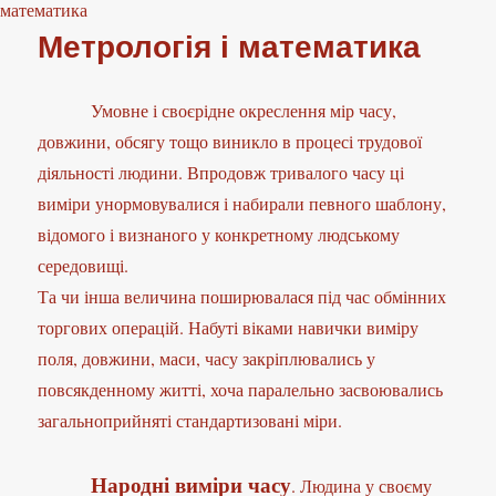
математика
Метрологія і математика
Умовне і своєрідне окреслення мір часу,
довжини, обсягу тощо виникло в процесі трудової
діяльності людини. Впродовж тривалого часу ці
виміри унормовувалися і набирали певного шаблону,
відомого і визнаного у конкретному людському
середовищі.
Та чи інша величина поширювалася під час обмінних
торгових операцій. Набуті віками навички виміру
поля, довжини, маси, часу закріплювались у
повсякденному житті, хоча паралельно засвоювались
загальноприйняті стандартизовані міри.
Народні виміри часу
. Людина у своєму