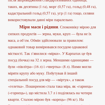
таких, як десятина (1 га), морг (0,57 га), гольд (0,48 га),
кадастральний гольд (0,57 га), угр (1 га) тощо, селяни
використовували давні міри паралельно.
Міри маси і рідини
. Споконвіку мірою для
сипких продуктів — зерна, муки, круп — була не їх
маса, а об’єм. Обмін здійснювали за правилом:
однаковий товар вимірювався посудом однакової
місткості. Так з’явилися «мірки». У Карпатах це був
посуд (бочка) на 32 л зерна. Меншими одиницями —
були «півлітра» (16 л) і «чвертка» (8 л). Ними могли
міряти крупу або муку. Побутував й інший
спеціальний посуд для мір — «міртук», а також
«гелетка». Поширеною стала така міра, як «гарнець»
(«горнець»), що містила 3,7 л і поділялась на чотири
кварти. Сталою мірою був «корець» (96 кг). На