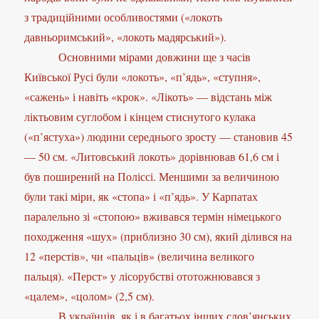
з традиційними особливостями («локоть
давньоримський», «локоть мадярський»).
Основними мірами довжини ще з часів
Київської Русі були «локоть», «п’ядь», «ступня»,
«сажень» і навіть «крок». «Лікоть» — відстань між
ліктьовим суглобом і кінцем стиснутого кулака
(«п’ястуха») людини середнього зросту — становив 45
— 50 см. «Литовський локоть» дорівнював 61,6 см і
був поширений на Поліссі. Меншими за величиною
були такі міри, як «стопа» і «п’ядь». У Карпатах
паралельно зі «стопою» вживався термін німецького
походження «шух» (приблизно 30 см), який ділився на
12 «перстів», чи «пальців» (величина великого
пальця). «Перст» у лісорубстві ототожнювався з
«цалем», «цолом» (2,5 см).
В українців, як і в багатьох інших слов’янських