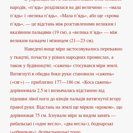
народів, «п’ядь» розділялася на дві величини — «мала
п’ядь» і «велика п’ядь». «Мала п’ядь», або ще «хрома
п’ядь», — це відстань між розставленими великим і
вказівним пальцями (19 см), а «велика п’ядь» — між
великим пальцем і мізинцем (21—23 см).
Наведені вище міри застосовувались переважно
у ткацтві, почасти у різних народних промислах, а
також у будівництві; «сажень» стосувався міри землі.
Витягнуті в обидва боки руки становили «сажень»
(«сяг») — приблизно 177—186 см. «Коса сажень»
дорівнювала 2,5 м і визначалась відстанню від
підошви лівої ноги до кінців пальців витягнутої вгору
правої руки. Відстань на землі ще міряли «кроком», що
дорівнював 75 см. Існували міри за видом занять —
рибальські («одне весло», «два весла»), боднарські
(«обчиркач»), будівельницькі тощо.