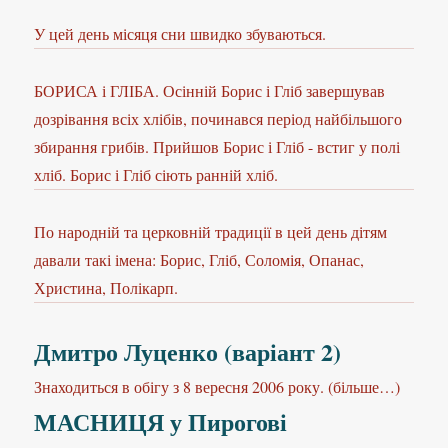
У цей день місяця сни швидко збуваються.
БОРИСА і ГЛІБА. Осінній Борис і Гліб завершував
дозрівання всіх хлібів, починався період найбільшого
збирання грибів. Прийшов Борис і Гліб - встиг у полі
хліб. Борис і Гліб сіють ранній хліб.
По народній та церковній традиції в цей день дітям
давали такі імена: Борис, Гліб, Соломія, Опанас,
Христина, Полікарп.
Дмитро Луценко (варіант 2)
Знаходиться в обігу з 8 вересня 2006 року. (більше…)
МАСНИЦЯ у Пирогові