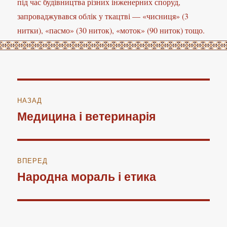
під час будівництва різних інженерних споруд,
запроваджувався облік у ткацтві — «чисниця» (3
нитки), «пасмо» (30 ниток), «моток» (90 ниток) тощо.
Навігація
НАЗАД
записів
Медицина і ветеринарія
Попередній
запис:
ВПЕРЕД
Народна мораль і етика
Наступний
запис: